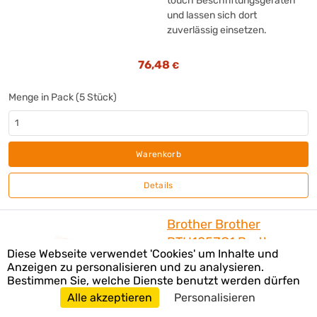
touch Beschriftungsgeräten
und lassen sich dort
zuverlässig einsetzen.
76,48
€
Menge in Pack (5 Stück)
Warenkorb
Details
Brother Brother
PTH105ZG1 Brother
Diese Webseite verwendet 'Cookies' um Inhalte und
Beschriftungsgerät TZE
Anzeigen zu personalisieren und zu analysieren.
3,5-12mm
Bestimmen Sie, welche Dienste benutzt werden dürfen
Alle akzeptieren
Personalisieren
Das P-touch H105 ist ein