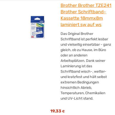
Brother Brother TZE241
novus®
(+1)
Brother Schriftband-
NOVUS
(+7)
Kassette 18mmx8m
Olympia
(+1)
laminiert sw auf ws
Olympia
(+14)
OLYMPUS
(+1)
Das Original Brother
Oripura
(+1)
Schriftband ist perfekt lesbar
und vielseitig einsetzbar - ganz
Paperflow
(+1)
gleich, ob zu Hause, im Büro
PARAT
(+1)
oder an anderen
Philips
(+20)
Arbeitsplätzen. Dank seiner
Poly
(+6)
Laminierung ist das
Schriftband wisch-, wetter-
primasello
(+3)
und kratzfest und hält selbst
PRIMEON
(+4)
extremen Bedingungen
Quattro-Print
(+3)
hinsichtlich Abrieb,
R-Go Tools
(+18)
Temperaturen, Chemikalien
und UV-Licht stand.
Renkforce
(+1)
Rexel®
(+67)
19,33
€
ROLINE
(+5)