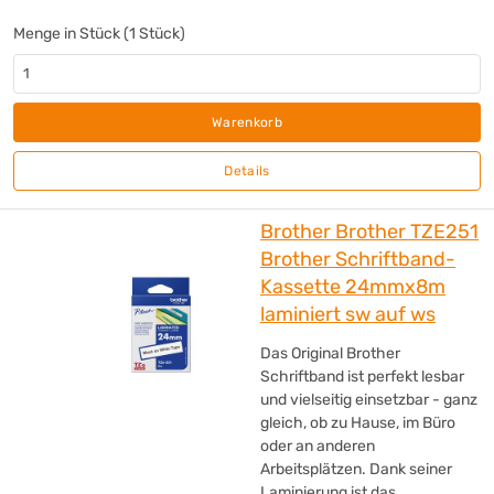
SAFESCAN
(+14)
Menge in Stück (1 Stück)
SanDisk
(+5)
sbs
(+1)
Schneider
(+1)
Warenkorb
Sharp
(+12)
Shredcat
(+1)
Details
SIGEL
(+2)
Sito
(+1)
Brother Brother TZE251
Soennecken
(+26)
Brother Schriftband-
SONAX
(+1)
Kassette 24mmx8m
Sony
(+5)
laminiert sw auf ws
Targus
(+16)
Das Original Brother
tesa®
(+2)
Schriftband ist perfekt lesbar
Texas Instruments
(+4)
und vielseitig einsetzbar - ganz
Triumph-Adler
(+5)
gleich, ob zu Hause, im Büro
TWEN
oder an anderen
(+13)
Arbeitsplätzen. Dank seiner
Value
(+1)
Laminierung ist das