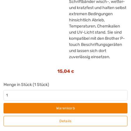
Lenovo
(+3)
Schriftbänder wisch-, wetter-
LEO®
und kratzfest und halten selbst
(+1)
extremen Bedingungen
Lima
(+2)
hinsichtlich Abrieb,
Lindy
(+1)
Temperaturen, Chemikalien
LogiLink
(+2)
und UV-Licht stand. Sie sind
Logitech
kompatibel mit den Brother P-
(+32)
touch Beschriftungsgeräten
magnetoplan®
(+25)
und lassen sich dort
Makita®
(+7)
zuverlässig einsetzen.
MAUL
(+13)
MediaRange
(+7)
15,04
€
Microsoft
(+1)
Microsoft
(+2)
Menge in Stück (1 Stück)
NETGEAR
(+2)
Neutralware
(+16)
nevox
(+1)
Warenkorb
NewStar
(+1)
Details
Nilfisk
(+2)
Nobo®
(+16)