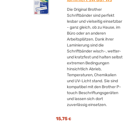
Epson
(+3)
Die Original Brother
ErgoTrading
(+9)
Schriftbänder sind perfekt
ERGOTRON
(+4)
lesbar und vielseitig einsetzbar
Esselte
(+4)
- ganz gleich, ob zu Hause, im
Exacompta
Büro oder an anderen
(+3)
Arbeitsplätzen. Dank ihrer
Fellowes®
(+163)
Laminierung sind die
Flo
(+1)
Schriftbänder wisch-, wetter-
FRANKEN
(+15)
und kratzfest und halten selbst
FRITZ!
(+2)
extremen Bedingungen
hinsichtlich Abrieb,
G&G
(+1)
Temperaturen, Chemikalien
GBC®
(+85)
und UV-Licht stand. Sie sind
GENIE®
(+16)
kompatibel mit den Brother P-
Geramöbel
(+1)
touch Beschriftungsgeräten
und lassen sich dort
Goobay®
(+28)
zuverlässig einsetzen.
Grundig
(+17)
Hama
(+90)
15,75
€
Hammerbacher
(+5)