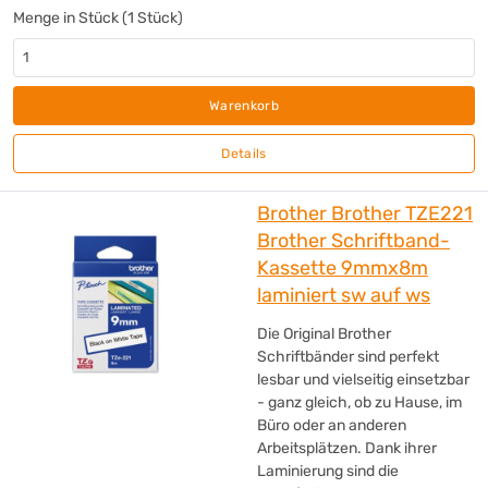
Hansa
(+1)
Menge in Stück (1 Stück)
HAN
(+1)
HERMA
(+1)
hjh OFFICE
(+1)
Warenkorb
HP
(+29)
HSM®
(+95)
Details
ibico®
(+2)
IDEAL
(+45)
Brother Brother TZE221
Jabra
(+4)
Brother Schriftband-
Kärcher
(+11)
Kassette 9mmx8m
Kensington
(+46)
laminiert sw auf ws
Kioxia
(+2)
Die Original Brother
Läufer
(+1)
Schriftbänder sind perfekt
LAPP
(+15)
lesbar und vielseitig einsetzbar
- ganz gleich, ob zu Hause, im
Legamaster
(+36)
Büro oder an anderen
LEITZ IQ
(+2)
Arbeitsplätzen. Dank ihrer
Leitz
(+73)
Laminierung sind die