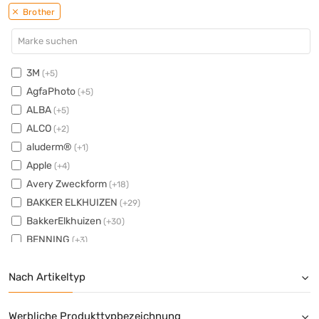
Brother
3M
(+5)
AgfaPhoto
(+5)
ALBA
(+5)
ALCO
(+2)
aluderm®
(+1)
Apple
(+4)
Avery Zweckform
(+18)
BAKKER ELKHUIZEN
(+29)
BakkerElkhuizen
(+30)
BENNING
(+3)
brennenstuhl®
(+38)
Nach Artikeltyp
BURG-WÄCHTER
(+6)
Canon
(+20)
CASIO®
(+30)
Werbliche Produkttypbezeichnung