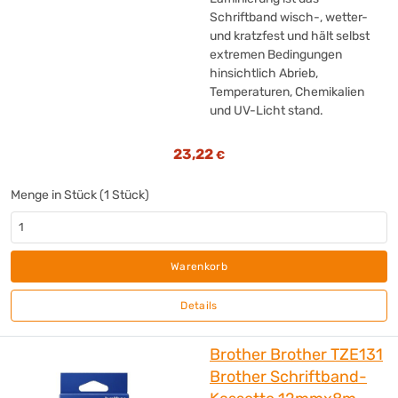
value
(+2)
Schriftband wisch-, wetter-
Varta
(+72)
und kratzfest und hält selbst
Veloflex
extremen Bedingungen
(+7)
hinsichtlich Abrieb,
Verbatim
(+60)
Temperaturen, Chemikalien
WEDO®
(+12)
und UV-Licht stand.
without brand
(+74)
without brand
(+1)
23,22
€
Xyron
(+1)
Zebra Technologies
(+4)
Menge in Stück (1 Stück)
Warenkorb
Details
Brother Brother TZE131
Brother Schriftband-