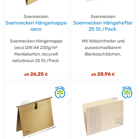
Soennecken
Soennecken
Soennecken Hängemappe
Soennecken Hängehefter
oeco
25 St./Pack.
Soennecken Hängemappe
Mit Vollsichtreiter und
oeco DIN A4 230g/m²
auswechselbarem
Manilakarton, recycelt
Blankoschildchen.
naturbraun 25 St./Pack.
26,25
28,96
ab
€
ab
€