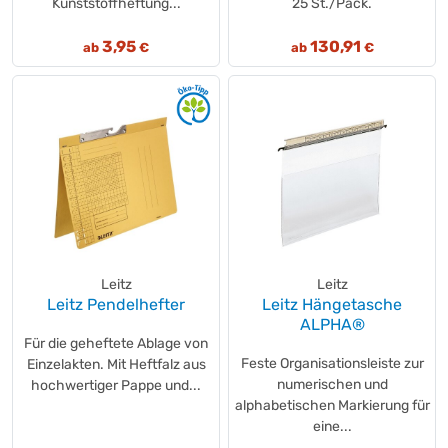
Kunststoffheftung...
25 St./Pack.
3,95
130,91
ab
€
ab
€
Leitz
Leitz
Leitz Pendelhefter
Leitz Hängetasche
ALPHA®
Für die geheftete Ablage von
Feste Organisationsleiste zur
Einzelakten. Mit Heftfalz aus
numerischen und
hochwertiger Pappe und...
alphabetischen Markierung für
eine...