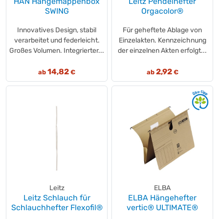
HAN Hängemappenbox
Leitz Pendelhefter
SWING
Orgacolor®
Innovatives Design, stabil
Für geheftete Ablage von
verarbeitet und federleicht.
Einzelakten. Kennzeichnung
Großes Volumen. Integrierter...
der einzelnen Akten erfolgt...
14,82
2,92
ab
€
ab
€
Leitz
ELBA
Leitz Schlauch für
ELBA Hängehefter
Schlauchhefter Flexofil®
vertic® ULTIMATE®