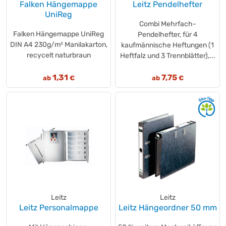
Falken Hängemappe
Leitz Pendelhefter
UniReg
Combi Mehrfach-
Falken Hängemappe UniReg
Pendelhefter, für 4
DIN A4 230g/m² Manilakarton,
kaufmännische Heftungen (1
recycelt naturbraun
Heftfalz und 3 Trennblätter),...
1,31
7,75
ab
€
ab
€
Leitz
Leitz
Leitz Personalmappe
Leitz Hängeordner 50 mm