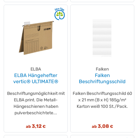
ELBA
Falken
ELBA Hängehefter
Falken
vertic® ULTIMATE®
Beschriftungsschild
Beschriftungsmöglichkeit mit
Falken Beschriftungsschild 60
ELBA print. Die Metall-
x 21 mm (B x H) 185g/m²
Hängeschienen haben
Karton weiß 100 St./Pack.
pulverbeschichtete...
3,12
3,08
ab
€
ab
€