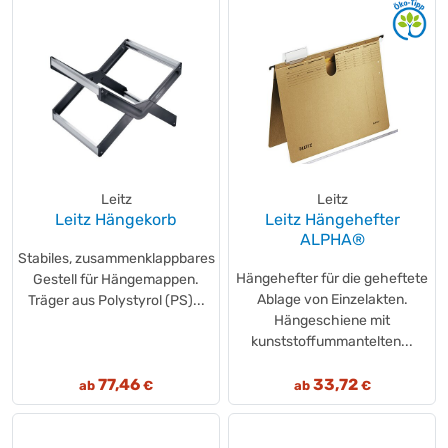
Leitz
Leitz
Leitz Hängekorb
Leitz Hängehefter
ALPHA®
Stabiles, zusammenklappbares
Hängehefter für die geheftete
Gestell für Hängemappen.
Ablage von Einzelakten.
Träger aus Polystyrol (PS)...
Hängeschiene mit
kunststoffummantelten...
77,46
33,72
ab
€
ab
€