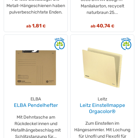
Metall-Hängeschienen haben
Manilakarton, recycelt
pulverbeschichtete Enden.
naturbraun 25...
1,81
40,74
ab
€
ab
€
ELBA
Leitz
ELBA Pendelhefter
Leitz Einstellmappe
Orgacolor®
Mit Dehntasche am
Zum Einstellen im
Rückdeckel innen und
Hängesammler. Mit Lochung
Metallhängebeschlag mit
für Unofil und Flexofil für
Schlitzstanzung für...