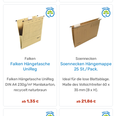
Falken
Soennecken
Falken Hängetasche
Soennecken Hängemappe
UniReg
25 St./Pack.
Falken Hängetasche UniReg
Ideal für die lose Blattablage.
DIN A4 230g/m² Manilakarton,
Maße des Vollsichtreiter 60 x
recycelt naturbraun
35 mm (B x H).
1,35
21,86
ab
€
ab
€