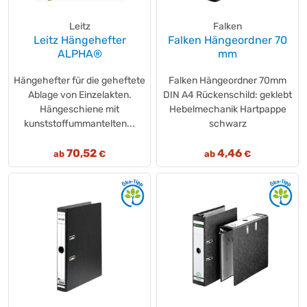
Leitz
Falken
Leitz Hängehefter
Falken Hängeordner 70
ALPHA®
mm
Hängehefter für die geheftete
Falken Hängeordner 70mm
Ablage von Einzelakten.
DIN A4 Rückenschild: geklebt
Hängeschiene mit
Hebelmechanik Hartpappe
kunststoffummantelten...
schwarz
70,52
4,46
ab
€
ab
€