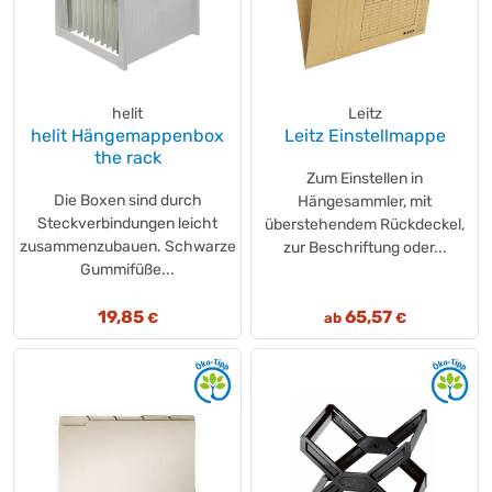
helit
Leitz
helit Hängemappenbox
Leitz Einstellmappe
the rack
Zum Einstellen in
Die Boxen sind durch
Hängesammler, mit
Steckverbindungen leicht
überstehendem Rückdeckel,
zusammenzubauen. Schwarze
zur Beschriftung oder...
Gummifüße...
19,85
65,57
€
ab
€