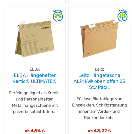
ELBA
Leitz
ELBA Hängehefter
Leitz Hängetasche
vertic® ULTIMATE®
ALPHA® oben offen 25
St./Pack.
Perfekt geeignet als Kredit-
Für lose Blattablage von
und Personalhefter.
Einzelakten. Schlitzstanzung
Metallhängeschiene mit
innen am Vorder- und
pulverbeschichteten...
Rückendeckel...
4,94
43,27
ab
€
ab
€