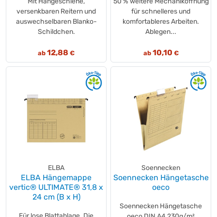
Mit Hängeschiene,
50 % weitere Mechaniköffnung
versenkbaren Reitern und
für schnelleres und
auswechselbaren Blanko-
komfortableres Arbeiten.
Schildchen.
Ablegen...
12,88
10,10
ab
€
ab
€
ELBA
Soennecken
ELBA Hängemappe
Soennecken Hängetasche
vertic® ULTIMATE® 31,8 x
oeco
24 cm (B x H)
Soennecken Hängetasche
Für lose Blattablage. Die
oeco DIN A4 230g/m²