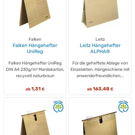
Falken
Leitz
Falken Hängehefter
Leitz Hängehefter
UniReg
ALPHA®
Falken Hängehefter UniReg
Für die geheftete Ablage von
DIN A4 230g/m² Manilakarton,
Einzelakten. Hängeschiene mit
recycelt naturbraun
anwenderfreundlichen...
1,31
163,48
ab
€
ab
€