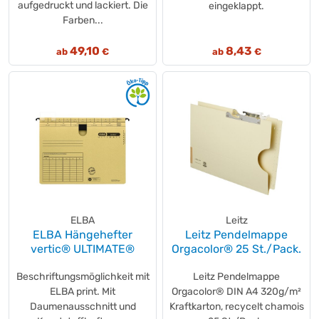
aufgedruckt und lackiert. Die
eingeklappt.
Farben...
49,10
8,43
ab
€
ab
€
ELBA
Leitz
ELBA Hängehefter
Leitz Pendelmappe
vertic® ULTIMATE®
Orgacolor® 25 St./Pack.
Beschriftungsmöglichkeit mit
Leitz Pendelmappe
ELBA print. Mit
Orgacolor® DIN A4 320g/m²
Daumenausschnitt und
Kraftkarton, recycelt chamois