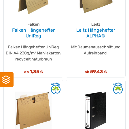
Falken
Leitz
Falken Hängehefter
Leitz Hängehefter
UniReg
ALPHA®
Falken Hängehefter UniReg
Mit Daumenausschnitt und
DIN A4 230g/m² Manilakarton,
Aufreihband.
recycelt naturbraun
1,35
59,43
ab
€
ab
€