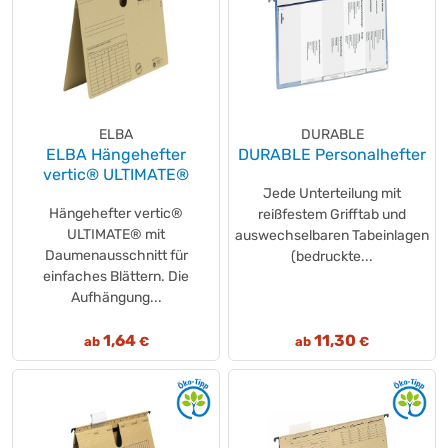
ELBA
DURABLE
ELBA Hängehefter
DURABLE Personalhefter
vertic® ULTIMATE®
Jede Unterteilung mit
Hängehefter vertic®
reißfestem Grifftab und
ULTIMATE® mit
auswechselbaren Tabeinlagen
Daumenausschnitt für
(bedruckte...
einfaches Blättern. Die
Aufhängung...
1,64
11,30
ab
€
ab
€