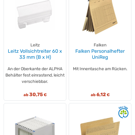
Leitz
Falken
Leitz Vollsichtreiter 60 x
Falken Personalhefter
33 mm (B x H)
UniReg
An der Oberkante der ALPHA
Mit Innentasche am Rücken.
Behälter fest einrastend, leicht
verschiebbar.
30,75
6,12
ab
€
ab
€