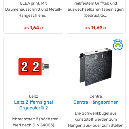
ELBA print. Mit
reißfestem Grifftab und
Daumenausschnitt und Metall-
auswechselbaren Tabeinlagen
Hängeschiene...
(bedruckte...
1,64
11,69
ab
€
ab
€
Leitz
Centra
Leitz Ziffernsignal
Centra Hängeordner
Orgacolor® 2
Die Schwenkbügel aus
Lichtechtheit 8 (höchster
Kunststoff werden zum
Wert nach DIN 54003)
Hängen aus- oder zum Stellen