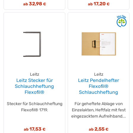
32,98
17,20
ab
€
ab
€
Leitz
Leitz
Leitz Stecker für
Leitz Pendelhefter
Schlauchheftung
Flexofil®
Flexofil®
Schlauchheftung
Stecker für Schlauchheftung
Für geheftete Ablage von
Flexofil® 1719.
Einzelakten, Heftfalz mit fest
eingezacktem Aufreihband...
17,53
2,55
ab
€
ab
€