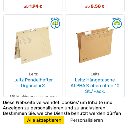
1,94
8,58
ab
€
ab
€
Leitz
Leitz
Leitz Pendelhefter
Leitz Hängetasche
Orgacolor®
ALPHA® oben offen 10
St./Pack.
Mit Markierungslinien zum
Diese Webseite verwendet 'Cookies' um Inhalte und
Für lose Blattablage von
Aufkleben von
Anzeigen zu personalisieren und zu analysieren.
Einzelakten. Schlitzstanzung
Beschriftungsschildchen.
Bestimmen Sie, welche Dienste benutzt werden dürfen
innen am Vorder- und
Rückdeckel mit...
Alle akzeptieren
Personalisieren
Rückendeckel...