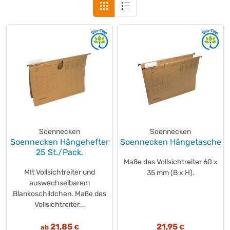
Soennecken
Soennecken
Soennecken Hängehefter
Soennecken Hängetasche
25 St./Pack.
Maße des Vollsichtreiter 60 x
MIt Vollsichtreiter und
35 mm (B x H).
auswechselbarem
Blankoschildchen. Maße des
Vollsichtreiter...
21,85
21,95
ab
€
€