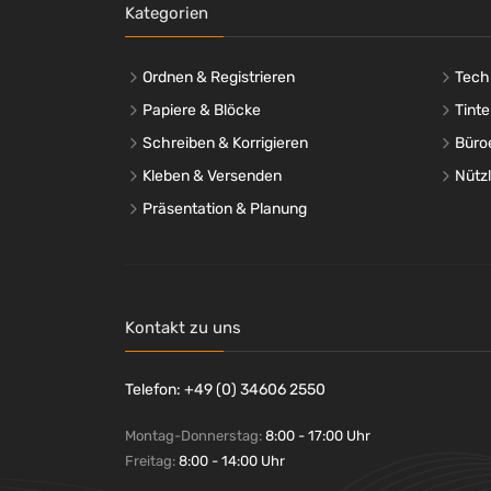
DYMO®
(+15)
Kategorien
ECS
(+4)
Elix Clean
(+7)
Ordnen & Registrieren
Tech
Energizer®
(+72)
Papiere & Blöcke
Tinte
Epson
(+3)
Schreiben & Korrigieren
ErgoTrading
Büro
(+9)
ERGOTRON
(+4)
Kleben & Versenden
Nütz
Esselte
(+4)
Präsentation & Planung
Exacompta
(+3)
Fellowes®
(+163)
Flo
(+1)
FRANKEN
(+15)
Kontakt zu uns
FRITZ!
(+2)
G&G
(+1)
Telefon: +49 (0) 34606 2550
GBC®
(+85)
GENIE®
(+16)
Montag-Donnerstag:
8:00 - 17:00 Uhr
Geramöbel
(+1)
Freitag:
8:00 - 14:00 Uhr
Goobay®
(+28)