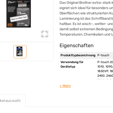
Das Original Brother extra-stark
eignet sich ideal für besonders 
Oberflächen wie strukturierten Ku
Laminierung ist das Schriftband 
haltbar. Es ist wisch-, wetter- un
damit selbst extremen Bedingunge
Temperaturen, Chemikalien und U
Eigenschaften
Produkttypbezeichnung
P-touch
Verwendung für
P-touch 20
Gerätetyp
1010, 1090
1830VP, 1
2450, 2460
7500VP, 7
9800PCN, 
D600VP, D
H110, H200
P750W/TDI
ikelauswahl
Originalzubehör
Ja
Typbezeichnung des
TZe-S231