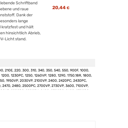
 klebende Schriftband
20,44
€
unebene und raue
nststoff. Dank der
besonders lange
d kratzfest und hält
n hinsichtlich Abrieb,
V-Licht stand.
0, 210E, 220, 300, 310, 340, 350, 540, 550, 900F, 1000,
, 1200, 1230PC, 1250, 1260VP, 1280, 1290, 1750,18R, 1800,
850, 1950VP, 2030VP, 2100VP, 2400, 2420PC, 2430PC,
, 2470, 2480, 2500PC, 2700VP, 2730VP, 3600, 7100VP,
600VP, 9200PC, 9200DX, 9400, 9500PC, 9600, 9700PC,
D200/BW, D200VP/BWVP, D210/VP, D400/VP, D450VP,
800W, E100/VP, E300VP, E500VP, E550WVP, H105/WB,
, H300/LI, H500/LI, CUBE, CUBE Plus, CUBE Pro, P700,
, P900W, P950NW