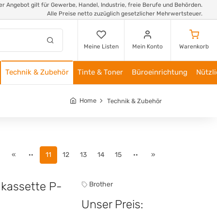
r Angebot gilt für Gewerbe, Handel, Industrie, freie Berufe und Behörden.
Alle Preise netto zuzüglich gesetzlicher Mehrwertsteuer.
Meine Listen
Mein Konto
Warenkorb
Technik & Zubehör
Tinte & Toner
Büroeinrichtung
Nützl
Home
Technik & Zubehör
«
··
11
12
13
14
15
··
»
dkassette P-
Brother
Unser Preis: