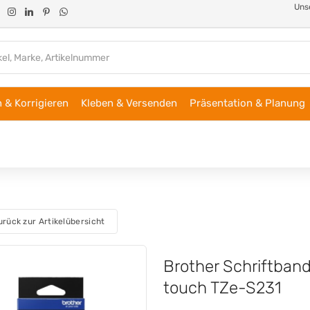
Unse
 & Korrigieren
Kleben & Versenden
Präsentation & Planung
urück zur Artikelübersicht
Brother Schriftban
touch TZe-S231