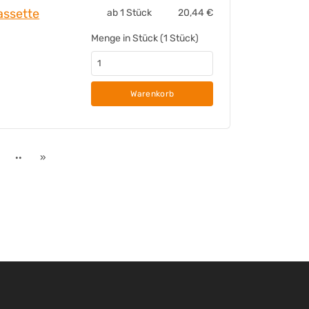
assette
ab 1 Stück
20,44
€
m (B x L)
Menge in Stück (1 Stück)
Warenkorb
··
»
dkassette P-touch