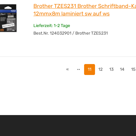
Beschriftungsbandes
Brother TZES231 Brother Schriftband-K
12mmx8m laminiert sw auf ws
Maße
12 mm x 8 
laminiert ausgeführt
Ja
Lieferzeit: 1-2 Tage
UV-beständig
Ja
Best.Nr. 124032901 / Brother TZES231
hitzebeständig
Ja
ölbeständig
Ja
wasserfest
Ja
Farbe des
weiß
Schriftbandes
«
··
11
12
13
14
15
Druckfarbe
schwarz
Werbliche
Schriftban
Produkttypbezeichnung
Angaben zur
brother
Produktsicherheit