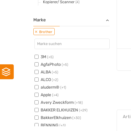
Kopierer/ Scanner
(4)
Marke
Brother
3M
(+5)
AgfaPhoto
(+5)
ALBA
(+5)
ALCO
(+2)
aluderm®
(+1)
Apple
(+4)
Avery Zweckform
(+18)
BAKKER ELKHUIZEN
(+29)
Art
BakkerElkhuizen
(+30)
BENNING
(+3)