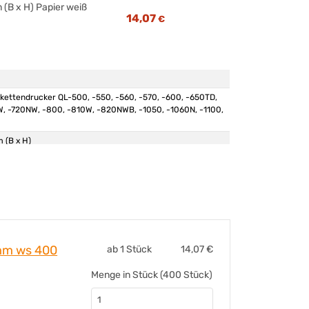
 (B x H) Papier weiß
14,07
€
ikettendrucker QL-500, -550, -560, -570, -600, -650TD,
W, -720NW, -800, -810W, -820NWB, -1050, -1060N, -1100,
 (B x H)
ett
l.
0mm ws 400
ab 1 Stück
14,07
€
Menge in Stück (400 Stück)