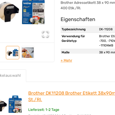
Brother Adressetikett 38 x 90 mm
400 Etik./Rl.
Eigenschaften
Typbezeichnung
DK-11208
Verwendung für
Brother Et
Gerätetyp
-700, -710
-1110NWB
Maße
38 x 90 mm
Werkstoff
Papier
Farbe
weiß
Werbliche
Adressetik
ikelauswahl
Produkttypbezeichnung
Anzahl der Etiketten je
400 Etik./R
Rolle
Brother DK11208 Brother Etikett 38x9
Angaben zur
brother
St./Rl.
Produktsicherheit
Lieferzeit: 1-2 Tage