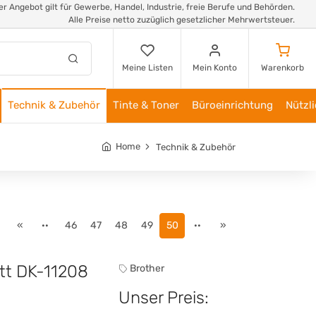
r Angebot gilt für Gewerbe, Handel, Industrie, freie Berufe und Behörden.
Alle Preise netto zuzüglich gesetzlicher Mehrwertsteuer.
Meine Listen
Mein Konto
Warenkorb
Technik & Zubehör
Tinte & Toner
Büroeinrichtung
Nützl
Home
Technik & Zubehör
«
··
46
47
48
49
50
··
»
ett DK-11208
Brother
Unser Preis: