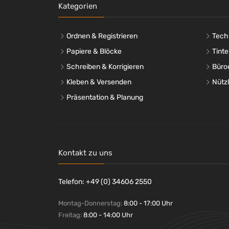
DYMO®
(+15)
Kategorien
ECS
(+4)
Elix Clean
(+7)
Ordnen & Registrieren
Tech
Energizer®
(+72)
Papiere & Blöcke
Tinte
Epson
(+3)
Schreiben & Korrigieren
ErgoTrading
Büro
(+9)
ERGOTRON
(+4)
Kleben & Versenden
Nütz
Esselte
(+4)
Präsentation & Planung
Exacompta
(+3)
Fellowes®
(+163)
Flo
(+1)
FRANKEN
(+15)
Kontakt zu uns
FRITZ!
(+2)
G&G
(+1)
Telefon: +49 (0) 34606 2550
GBC®
(+85)
GENIE®
(+16)
Montag-Donnerstag:
8:00 - 17:00 Uhr
Geramöbel
(+1)
Freitag:
8:00 - 14:00 Uhr
Goobay®
(+28)