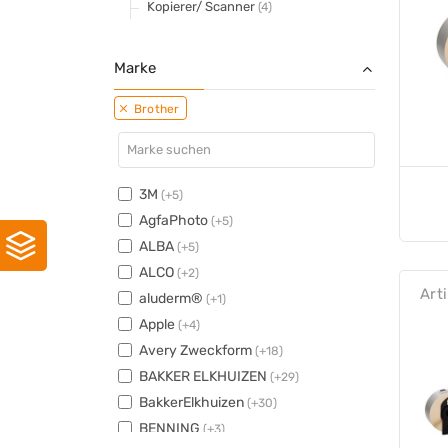
Kopierer/ Scanner
(4)
Marke
Brother
3M
(+5)
AgfaPhoto
(+5)
ALBA
(+5)
ALCO
(+2)
Art
aluderm®
(+1)
Apple
(+4)
Avery Zweckform
(+18)
BAKKER ELKHUIZEN
(+29)
BakkerElkhuizen
(+30)
BENNING
(+3)