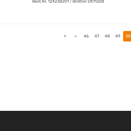
Best.Nr. 124238201 / Brother DK11208
«
··
46
47
48
49
50