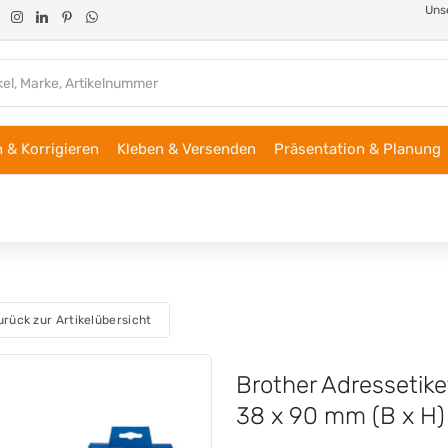
Unse
 & Korrigieren
Kleben & Versenden
Präsentation & Planung
urück zur Artikelübersicht
Brother Adressetik
38 x 90 mm (B x H)