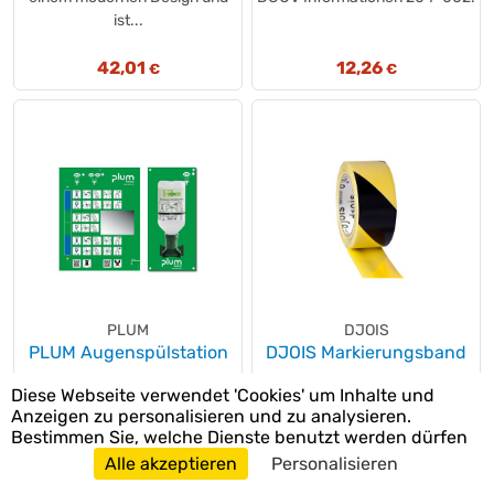
ist...
42,01
12,26
€
€
PLUM
DJOIS
PLUM Augenspülstation
DJOIS Markierungsband
Diese Webseite verwendet 'Cookies' um Inhalte und
Besonders für eine jederzeit
Die spezifische Verwendung
Anzeigen zu personalisieren und zu analysieren.
schnell verfügbare
dieses
Bestimmen Sie, welche Dienste benutzt werden dürfen
Augenspülung an kleineren
Sicherheitsklebebandes für
Alle akzeptieren
Personalisieren
Arbeitsplätzen...
Fußböden im Innenbereich...