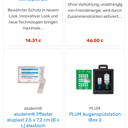
Ohne Vorkühlung, unabhängig
Bewährter Schutz in neuem
von Fremdenergie, wird durch
Look. Innovativer Look und
Zusammendrücken aktiviert,...
neue Technologien bringen
maximale...
14,31
46,50
€
€
aluderm®
PLUM
aluderm® Pflaster
PLUM Augenspülstation
aluplast 2,5 x 7,2 cm (B x
iBox 2
L) elastisch