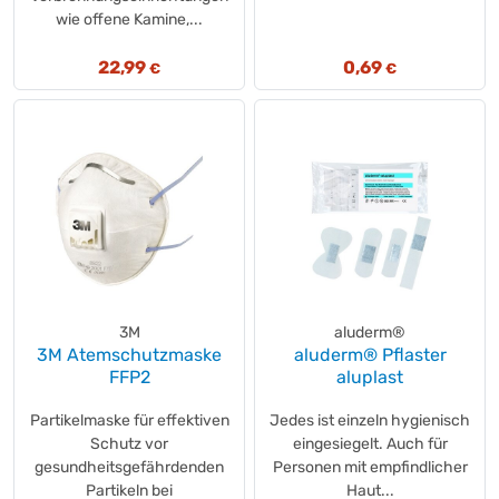
wie offene Kamine,...
22,99
0,69
€
€
3M
aluderm®
3M Atemschutzmaske
aluderm® Pflaster
FFP2
aluplast
Partikelmaske für effektiven
Jedes ist einzeln hygienisch
Schutz vor
eingesiegelt. Auch für
gesundheitsgefährdenden
Personen mit empfindlicher
Partikeln bei
Haut...