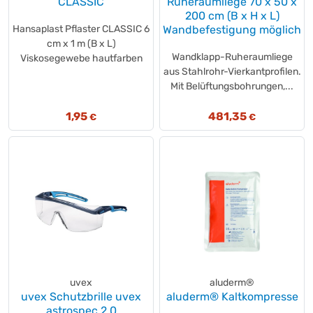
CLASSIC
Ruheraumliege 70 x 50 x
200 cm (B x H x L)
Hansaplast Pflaster CLASSIC 6
Wandbefestigung möglich
cm x 1 m (B x L)
Wandklapp-Ruheraumliege
Viskosegewebe hautfarben
aus Stahlrohr-Vierkantprofilen.
Mit Belüftungsbohrungen,...
1,95
481,35
€
€
uvex
aluderm®
uvex Schutzbrille uvex
aluderm® Kaltkompresse
astrospec 2.0