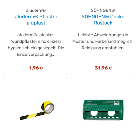
aluderm®
SÖHNGEN®
aluderm® Pflaster
SÖHNGEN® Decke
aluplast
Rostock
aluderm®-aluplast
Leichte Abweichungen in
Wundpflaster sind einzeln
Muster und Farbe sind möglich.
hygienisch ein gesiegelt. Die
Reinigung empfohlen.
Einzelverpackung...
1,96
31,96
€
€