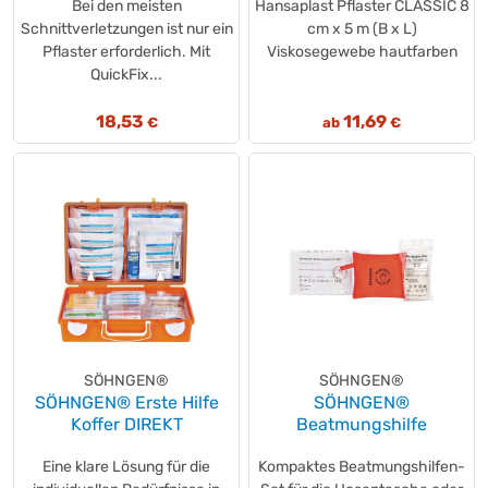
Bei den meisten
Hansaplast Pflaster CLASSIC 8
Schnittverletzungen ist nur ein
cm x 5 m (B x L)
Pflaster erforderlich. Mit
Viskosegewebe hautfarben
QuickFix...
18,53
11,69
€
ab
€
SÖHNGEN®
SÖHNGEN®
SÖHNGEN® Erste Hilfe
SÖHNGEN®
Koffer DIREKT
Beatmungshilfe
Eine klare Lösung für die
Kompaktes Beatmungshilfen-