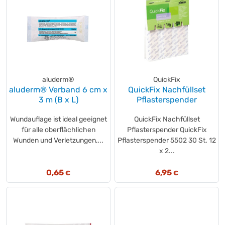
aluderm®
QuickFix
aluderm® Verband 6 cm x
QuickFix Nachfüllset
3 m (B x L)
Pflasterspender
Wundauflage ist ideal geeignet
QuickFix Nachfüllset
für alle oberflächlichen
Pflasterspender QuickFix
Wunden und Verletzungen,...
Pflasterspender 5502 30 St. 12
x 2...
0,65
6,95
€
€