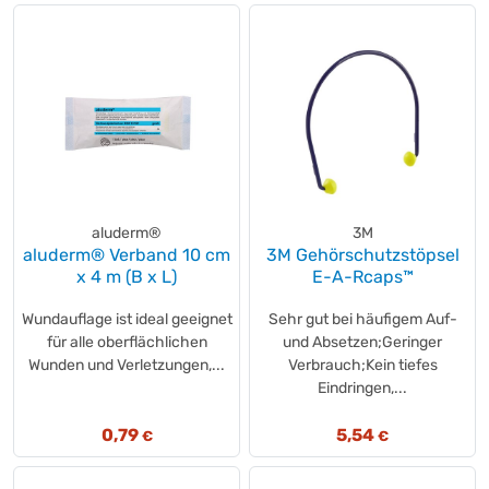
aluderm®
3M
aluderm® Verband 10 cm
3M Gehörschutzstöpsel
x 4 m (B x L)
E-A-Rcaps™
Wundauflage ist ideal geeignet
Sehr gut bei häufigem Auf-
für alle oberflächlichen
und Absetzen;Geringer
Wunden und Verletzungen,...
Verbrauch;Kein tiefes
Eindringen,...
0,79
5,54
€
€