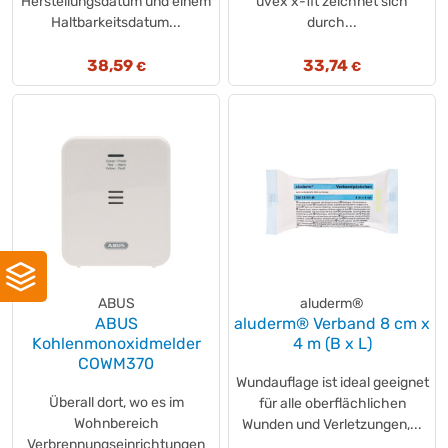
Herstellungsdatum und einem
uvex x-fit zeichnet sich
Haltbarkeitsdatum...
durch...
38,59
33,74
€
€
ABUS
aluderm®
ABUS
aluderm® Verband 8 cm x
Kohlenmonoxidmelder
4 m (B x L)
COWM370
Wundauflage ist ideal geeignet
Überall dort, wo es im
für alle oberflächlichen
Wohnbereich
Wunden und Verletzungen,...
Verbrennungseinrichtungen