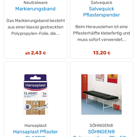
Neutralware
Salvequick
Markierungsband
Salvequick
Pflasterspender
Das Markierungsband besteht
Beim Herausziehen ist eine
aus einer biaxial gestreckten
Pflasterhälfte klebefertig und
Polypropylen-Folie, die...
muss sofort verwendet...
2,43
13,20
ab
€
€
Hansaplast
SÖHNGEN®
Hansaplast Pflaster
SÖHNGEN®