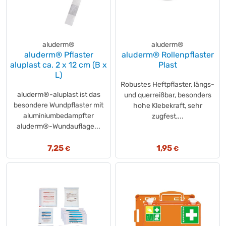
aluderm®
aluderm®
aluderm® Pflaster
aluderm® Rollenpflaster
aluplast ca. 2 x 12 cm (B x
Plast
L)
Robustes Heftpflaster, längs-
aluderm®-aluplast ist das
und querreißbar, besonders
besondere Wundpflaster mit
hohe Klebekraft, sehr
aluminiumbedampfter
zugfest,...
aluderm®-Wundauflage...
7,25
1,95
€
€