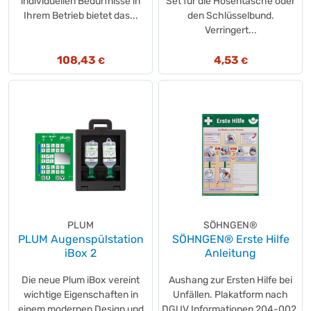
individuellen Bedürfnisse in
Set für die Hosentasche oder
Ihrem Betrieb bietet das...
den Schlüsselbund.
Verringert...
108,43
4,53
€
€
PLUM
SÖHNGEN®
PLUM Augenspülstation
SÖHNGEN® Erste Hilfe
iBox 2
Anleitung
Die neue Plum iBox vereint
Aushang zur Ersten Hilfe bei
wichtige Eigenschaften in
Unfällen. Plakatform nach
einem modernen Design und
DGUV Informationen 204-002.