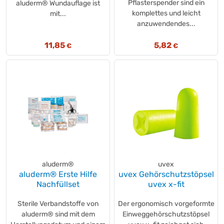
Pflasterspender sind ein
aluderm® Wundauflage ist
komplettes und leicht
mit...
anzuwendendes...
11,85
5,82
€
€
aluderm®
uvex
aluderm® Erste Hilfe
uvex Gehörschutzstöpsel
Nachfüllset
uvex x-fit
Sterile Verbandstoffe von
Der ergonomisch vorgeformte
aluderm® sind mit dem
Einweggehörschutzstöpsel