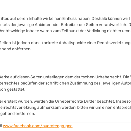
itter, auf deren Inhalte wir keinen Einfluss haben. Deshalb können wir
 stets der jeweilige Anbieter oder Betreiber der Seiten verantwortlich.
echtswidrige Inhalte waren zum Zeitpunkt der Verlinkung nicht erkenn
n Seiten ist jedoch ohne konkrete Anhaltspunkte einer Rechtsverletzu
ehend entfernen.
 Werke auf diesen Seiten unterliegen dem deutschen Urheberrecht. Die V
rrechtes bedürfen der schriftlichen Zustimmung des jeweiligen Autors
uch gestattet.
ber erstellt wurden, werden die Urheberrechte Dritter beachtet. Insbeso
eberrechtsverletzung aufmerksam werden, bitten wir um einen entspre
mgehend entfernen.
il
www.facebook.com/buerotecgruppe
.