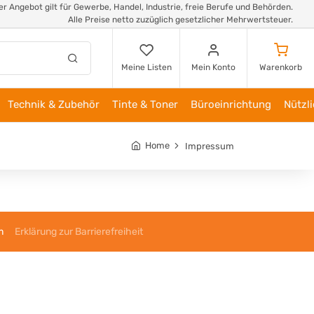
r Angebot gilt für Gewerbe, Handel, Industrie, freie Berufe und Behörden.
Alle Preise netto zuzüglich gesetzlicher Mehrwertsteuer.
Meine Listen
Mein Konto
Warenkorb
Technik & Zubehör
Tinte & Toner
Büroeinrichtung
Nützl
Home
Impressum
m
Erklärung zur Barrierefreiheit