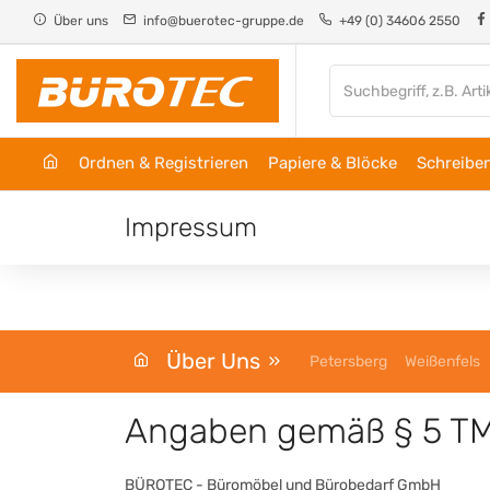
Cookie-Einstellungen
Über uns
info@buerotec-gruppe.de
+49 (0) 34606 2550
Ordnen & Registrieren
Papiere & Blöcke
Schreiben
Impressum
Über Uns
Petersberg
Weißenfels
Angaben gemäß § 5 T
BÜROTEC - Büromöbel und Bürobedarf GmbH