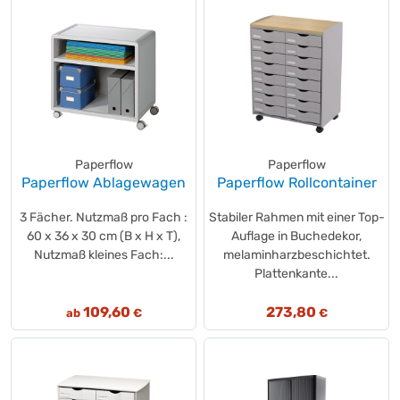
Paperflow
Paperflow
Paperflow Ablagewagen
Paperflow Rollcontainer
3 Fächer. Nutzmaß pro Fach :
Stabiler Rahmen mit einer Top-
60 x 36 x 30 cm (B x H x T),
Auflage in Buchedekor,
Nutzmaß kleines Fach:...
melaminharzbeschichtet.
Plattenkante...
109,60
273,80
ab
€
€