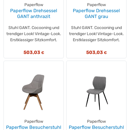
Paperflow
Paperflow
Tex
(+5)
Paperflow Drehsessel
Paperflow Drehsessel
Time Timer
(+1)
GANT anthrazit
GANT grau
TOGU
(+7)
Stuhl GANT. Cocooning und
Stuhl GANT. Cocooning und
TOOLCRAFT
(+6)
trendiger Look! Vintage-Look.
trendiger Look! Vintage-Look.
TOPSTAR
(+137)
Erstklassiger Sitzkomfort.
Erstklassiger Sitzkomfort.
Trend Office
(+8)
UNILUX
503,03
503,03
(+81)
€
€
Unilux
(+4)
value
(+1)
Waldmann
(+4)
WEDO®
(+19)
WENKO
(+1)
Westcott
(+2)
without brand
(+3)
Paperflow
Paperflow
Paperflow Besucherstuhl
Paperflow Besucherstuhl