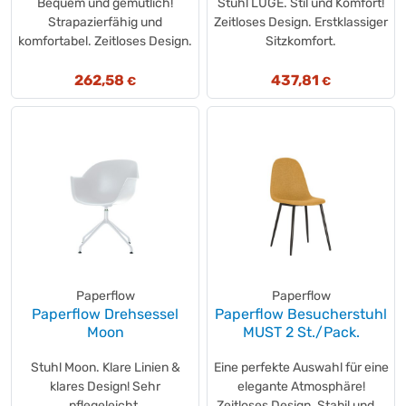
Bequem und gemütlich!
Stuhl LUGE. Stil und Komfort!
Strapazierfähig und
Zeitloses Design. Erstklassiger
komfortabel. Zeitloses Design.
Sitzkomfort.
262,58
437,81
€
€
Paperflow
Paperflow
Paperflow Drehsessel
Paperflow Besucherstuhl
Moon
MUST 2 St./Pack.
Stuhl Moon. Klare Linien &
Eine perfekte Auswahl für eine
klares Design! Sehr
elegante Atmosphäre!
pflegeleicht.
Zeitloses Design. Stabil und...