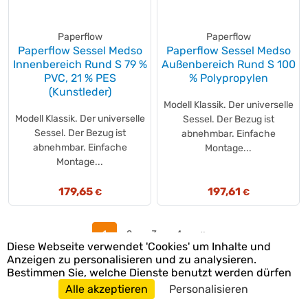
Paperflow
Paperflow
Paperflow Sessel Medso
Paperflow Sessel Medso
Innenbereich Rund S 79 %
Außenbereich Rund S 100
PVC, 21 % PES
% Polypropylen
(Kunstleder)
Modell Klassik. Der universelle
Modell Klassik. Der universelle
Sessel. Der Bezug ist
Sessel. Der Bezug ist
abnehmbar. Einfache
abnehmbar. Einfache
Montage...
Montage...
179,65
197,61
€
€
1
2
3
4
»
Diese Webseite verwendet 'Cookies' um Inhalte und
Anzeigen zu personalisieren und zu analysieren.
Bestimmen Sie, welche Dienste benutzt werden dürfen
Alle akzeptieren
Personalisieren