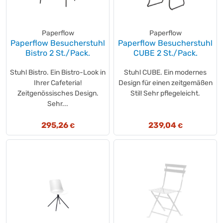
magnetoplan®
(+8)
Marahrens
(+1)
MAUL
(+114)
Paperflow
Paperflow
Paperflow Besucherstuhl
Paperflow Besucherstuhl
MAXIMUS
(+1)
Bistro 2 St./Pack.
CUBE 2 St./Pack.
Medisana
(+1)
memo
(+66)
Stuhl Bistro. Ein Bistro-Look in
Stuhl CUBE. Ein modernes
meychair
Ihrer Cafeteria!
(+100)
Design für einen zeitgemäßen
Zeitgenössisches Design.
Stil! Sehr pflegeleicht.
Miltex
(+24)
Sehr...
Neutralware
(+327)
Neutralware
(+3)
295,26
239,04
€
€
novus®
(+1)
NowyStyl
(+33)
OK CARS
(+1)
Phoenix
(+226)
Playroom
(+1)
pro-bau-tec
(+6)
prosedia
(+2)