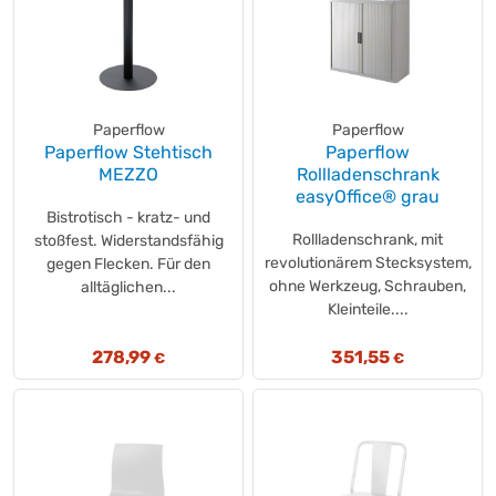
Energizer®
(+1)
ErgoTrading
(+2)
Ergotron
(+1)
Exacompta
(+1)
Paperflow
Paperflow
Fellowes®
(+11)
Paperflow Stehtisch
Paperflow
FEROS
(+48)
MEZZO
Rollladenschrank
fetra
easyOffice® grau
(+14)
Bistrotisch - kratz- und
Floortex
(+1)
Rollladenschrank, mit
stoßfest. Widerstandsfähig
Flo
(+1)
revolutionärem Stecksystem,
gegen Flecken. Für den
FRANKEN
(+5)
ohne Werkzeug, Schrauben,
alltäglichen...
Kleinteile....
Geramöbel
(+122)
GROTHE
(+1)
278,99
351,55
€
€
Hama
(+34)
Hammerbacher
(+2)
Hammerbacher
(+515)
Hammerbacher
(+3)
Hansa
(+25)