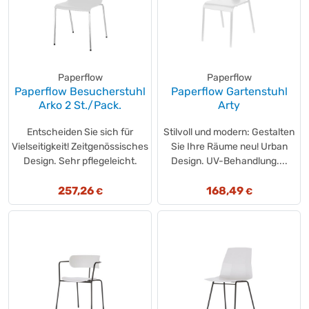
HEDI
(+1)
Hetzel
(+1)
hjh OFFICE
(+89)
interstuhl
(+6)
Paperflow
Paperflow
Interstuhl
(+9)
Paperflow Besucherstuhl
Paperflow Gartenstuhl
JSA
(+1)
Arko 2 St./Pack.
Arty
KAEMINGK
(+2)
Entscheiden Sie sich für
Stilvoll und modern: Gestalten
Kensington
(+4)
Vielseitigkeit! Zeitgenössisches
Sie Ihre Räume neu! Urban
Kerkmann
(+9)
Design. Sehr pflegeleicht.
Design. UV-Behandlung....
KNIPEX
(+1)
Legamaster
257,26
168,49
(+20)
€
€
Leitz
(+16)
LimarLite®
(+1)
Löffler
(+11)
LUCTRA
(+2)
Luellmann
(+3)
LUMINEO
(+60)