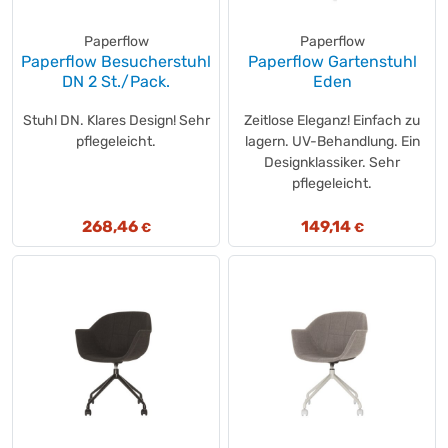
QUANTOOL
(+4)
RAU
(+336)
Paperflow
Paperflow
relaxdays
(+1)
Paperflow Besucherstuhl
Paperflow Gartenstuhl
Renkforce
DN 2 St./Pack.
Eden
(+1)
rocada
(+27)
Stuhl DN. Klares Design! Sehr
Zeitlose Eleganz! Einfach zu
ROLINE
(+5)
pflegeleicht.
lagern. UV-Behandlung. Ein
RS
(+7)
Designklassiker. Sehr
pflegeleicht.
Rubbermaid
(+18)
SCANGRIP
(+1)
268,46
149,14
€
€
Schuebo
(+1)
SCHULTE
(+1)
SCHULTE
(+68)
Sedus
(+42)
Showdown® Displays
(+3)
SÖHNGEN®
(+1)
Soennecken
(+3)
technoline®
(+19)
tesa®
(+3)