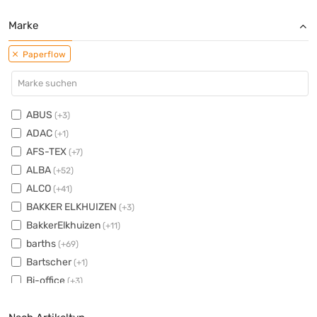
Marke
Paperflow
ABUS
(+3)
ADAC
(+1)
AFS-TEX
(+7)
ALBA
(+52)
ALCO
(+41)
BAKKER ELKHUIZEN
(+3)
BakkerElkhuizen
(+11)
barths
(+69)
Bartscher
(+1)
Bi-office
(+3)
bimos
(+11)