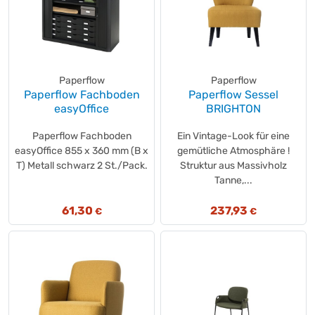
Paperflow
Paperflow
Paperflow Fachboden
Paperflow Sessel
easyOffice
BRIGHTON
Paperflow Fachboden
Ein Vintage-Look für eine
easyOffice 855 x 360 mm (B x
gemütliche Atmosphäre !
T) Metall schwarz 2 St./Pack.
Struktur aus Massivholz
Tanne,...
61,30
237,93
€
€