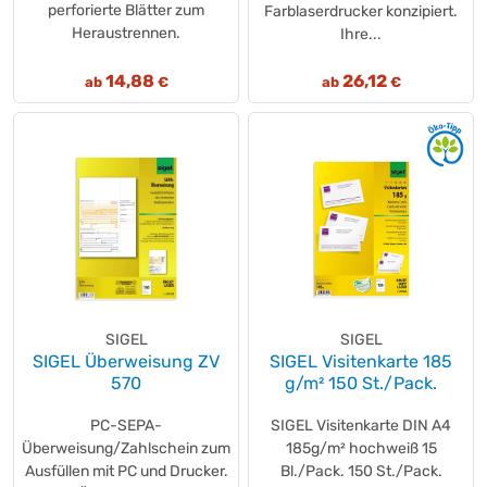
perforierte Blätter zum
Farblaserdrucker konzipiert.
Heraustrennen.
Ihre...
14,88
26,12
ab
€
ab
€
SIGEL
SIGEL
SIGEL Überweisung ZV
SIGEL Visitenkarte 185
570
g/m² 150 St./Pack.
PC-SEPA-
SIGEL Visitenkarte DIN A4
Überweisung/Zahlschein zum
185g/m² hochweiß 15
Ausfüllen mit PC und Drucker.
Bl./Pack. 150 St./Pack.