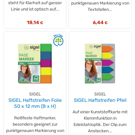
Soennecken
(+23)
steht für Klarheit auf ganzer
punktgenauen Markierung von
Linie und ist optisch auf...
Soennecken
Textstellen...
(+73)
SoldanPlus
(+1)
18,14
6,44
€
€
SoldanPlus
(+19)
Staufen
(+112)
Steinbeis
(+7)
tecno
(+19)
tecno
(+1)
tesa®
(+4)
UPM Notes
(+12)
Ursus Staufen
(+6)
Ursus®
(+1)
SIGEL
SIGEL
URSUS
(+2)
SIGEL Haftstreifen Folie
SIGEL Haftstreifen Pfeil
VEIT
(+6)
50 x 12 mm (B x H)
Westcott
(+2)
Auf einer Kunststoffkarte mit
Reißfeste Haftmarker,
Klemmfunktion in
without brand
(+1)
besonders geeignet zur
Edelstahloptik. Der Clip zum
Xerox
(+10)
punktgenauen Markierung von
Anstecken...
ZANDERS
(+1)