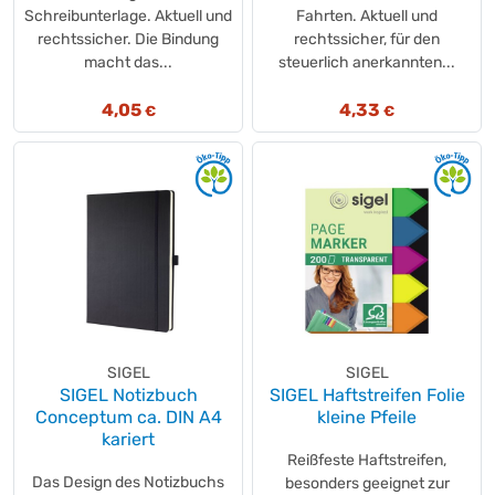
Plano®
(+1)
Schreibunterlage. Aktuell und
Fahrten. Aktuell und
rechtssicher. Die Bindung
rechtssicher, für den
Post-it®
(+7)
macht das...
steuerlich anerkannten...
Post-it®
(+12)
Post-it®
(+25)
4,05
4,33
€
€
Post-it®
(+1)
Post-it®
(+16)
Post-it®
(+54)
Post-it®
(+6)
Print Inform
(+1)
Rauch
(+1)
Recyconomic®
(+1)
Rey
(+1)
Rey
(+1)
SIGEL
SIGEL
Rey
(+1)
SIGEL Notizbuch
SIGEL Haftstreifen Folie
RNK Verlag
Conceptum ca. DIN A4
(+25)
kleine Pfeile
kariert
Saveco
(+4)
Reißfeste Haftstreifen,
share
(+16)
Das Design des Notizbuchs
besonders geeignet zur