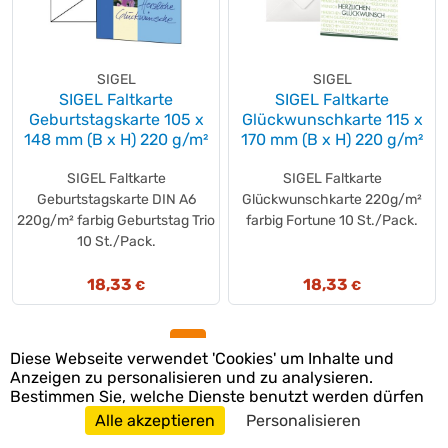
SIGEL
SIGEL
SIGEL Faltkarte
SIGEL Faltkarte
Geburtstagskarte 105 x
Glückwunschkarte 115 x
148 mm (B x H) 220 g/m²
170 mm (B x H) 220 g/m²
SIGEL Faltkarte
SIGEL Faltkarte
Geburtstagskarte DIN A6
Glückwunschkarte 220g/m²
220g/m² farbig Geburtstag Trio
farbig Fortune 10 St./Pack.
10 St./Pack.
18,33
18,33
€
€
1
2
»
Diese Webseite verwendet 'Cookies' um Inhalte und
Anzeigen zu personalisieren und zu analysieren.
Bestimmen Sie, welche Dienste benutzt werden dürfen
Alle akzeptieren
Personalisieren