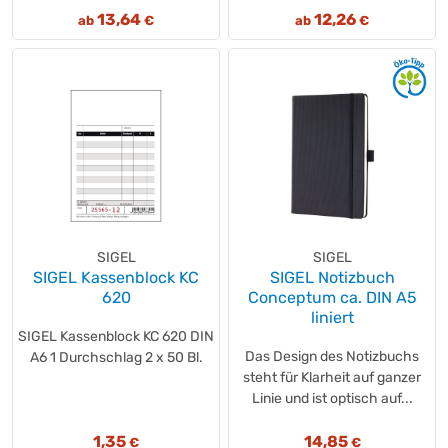
13,64
12,26
ab
€
ab
€
SIGEL
SIGEL
SIGEL Kassenblock KC
SIGEL Notizbuch
620
Conceptum ca. DIN A5
liniert
SIGEL Kassenblock KC 620 DIN
Das Design des Notizbuchs
A6 1 Durchschlag 2 x 50 Bl.
steht für Klarheit auf ganzer
Linie und ist optisch auf...
1,35
14,85
€
€