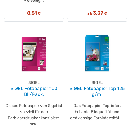
vielseitig...
8,51
3,37
€
ab
€
SIGEL
SIGEL
SIGEL Fotopapier 100
SIGEL Fotopapier Top 125
Bl./Pack.
g/m²
Dieses Fotopapier von Sigel ist
Das Fotopapier Top liefert
speziell für den
brillante Bildqualität und
Farblaserdrucker konzipiert.
erstklassige Farbintensität....
Ihre...