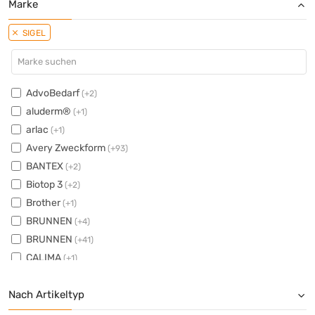
Marke
SIGEL
AdvoBedarf
(+2)
aluderm®
(+1)
arlac
(+1)
Avery Zweckform
(+93)
BANTEX
(+2)
Biotop 3
(+2)
Brother
(+1)
BRUNNEN
(+4)
BRUNNEN
(+41)
CALIMA
(+1)
Canon
(+42)
Nach Artikeltyp
Clairefontaine
(+52)
Color Copy
(+17)