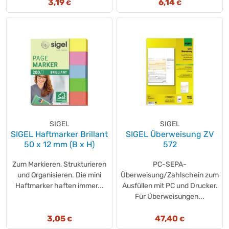
3,19
6,14
€
€
SIGEL
SIGEL
SIGEL Haftmarker Brillant
SIGEL Überweisung ZV
50 x 12 mm (B x H)
572
Zum Markieren, Strukturieren
PC-SEPA-
und Organisieren. Die mini
Überweisung/Zahlschein zum
Haftmarker haften immer...
Ausfüllen mit PC und Drucker.
Für Überweisungen...
3,05
47,40
€
€