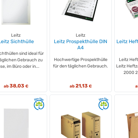
Leitz
Leitz
Leitz Sichthülle
Leitz Prospekthülle DIN
Leitz He
A4
chthüllen sind ideal für
Hochwertige Prospekthülle
Leitz Hef
täglichen Gebrauch zu
für den täglichen Gebrauch.
Leitz Heft
e, im Büro oder in...
2000 2
38,03
21,13
ab
€
ab
€