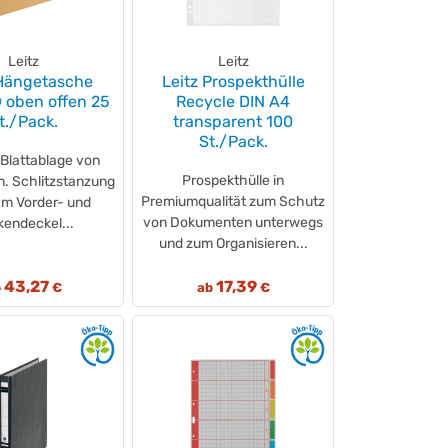
Leitz
Leitz
 Hängetasche
Leitz Prospekthülle
oben offen 25
Recycle DIN A4
t./Pack.
transparent 100
St./Pack.
 Blattablage von
Prospekthülle in
n. Schlitzstanzung
Premiumqualität zum Schutz
am Vorder- und
von Dokumenten unterwegs
endeckel...
und zum Organisieren...
43,27
17,39
b
€
ab
€