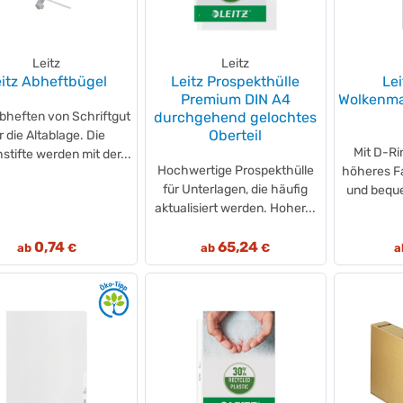
Leitz
Leitz
eitz Abheftbügel
Leitz Prospekthülle
Le
Premium DIN A4
Wolkenma
bheften von Schriftgut
durchgehend gelochtes
Oberteil
r die Altablage. Die
Mit D-Ri
hstifte werden mit der...
Hochwertige Prospekthülle
höheres 
für Unterlagen, die häufig
und bequ
aktualisiert werden. Hoher...
0,74
65,24
ab
€
ab
€
a