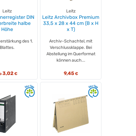
Leitz
Leitz
dnerregister DIN
Leitz Archivbox Premium
erbreite halbe
33,5 x 28 x 44 cm (B x H
Höhe
x T)
erstärkung des 1.
Archiv-Schachtel, mit
Blattes.
Verschlussklappe. Bei
Abstellung im Querformat
können auch...
3,02
9,45
b
€
€