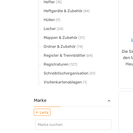
Hefter
(15)
Heftgeräte & Zubehör
(44)
Hüllen
(9)
Locher
(24)
Mappen & Zubehör
(37)
Ordner & Zubehör
(74)
Die Si
Register & Trennblätter
(64)
den 
Haus
Registraturen
(127)
Schreibtischorganisation
(51)
Visitenkartenablagen
(1)
Marke
Leitz