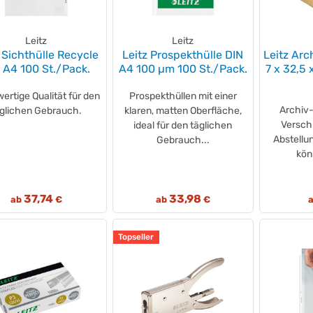
Leitz
Leitz
 Sichthülle Recycle
Leitz Prospekthülle DIN
Leitz Ar
 A4 100 St./Pack.
A4 100 µm 100 St./Pack.
7 x 32,5 
rtige Qualität für den
Prospekthüllen mit einer
Archiv-
äglichen Gebrauch.
klaren, matten Oberfläche,
Versch
ideal für den täglichen
Abstellu
Gebrauch...
kön
37,74
33,98
ab
€
ab
€
Topseller