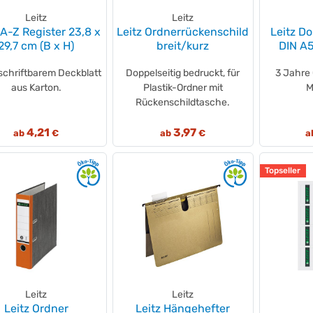
Leitz
Leitz
 A-Z Register 23,8 x
Leitz Ordnerrückenschild
Leitz D
29,7 cm (B x H)
breit/kurz
DIN A
schriftbarem Deckblatt
Doppelseitig bedruckt, für
3 Jahre 
aus Karton.
Plastik-Ordner mit
M
Rückenschildtasche.
4,21
3,97
ab
€
ab
€
a
Topseller
Leitz
Leitz
Leitz Ordner
Leitz Hängehefter