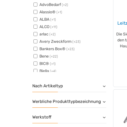
AdvoBedarf
(+2)
Alassio®
(+1)
ALBA
(+1)
Leit
ALCO
(+11)
arlac
Die Si
(+2)
den 
Avery Zweckform
(+23)
Haus
Bankers Box®
(+23)
Bene
(+22)
BIC®
(+1)
Biella
(+4)
BOI
(+11)
Nach Artikeltyp
BRÜDER MANNESMANN
(+1)
BRUNNEN
(+8)
BURG-WÄCHTER
(+1)
Werbliche Produkttypbezeichnung
C+P
(+2)
Centra
(+6)
Werkstoff
Deflecto®
(+4)