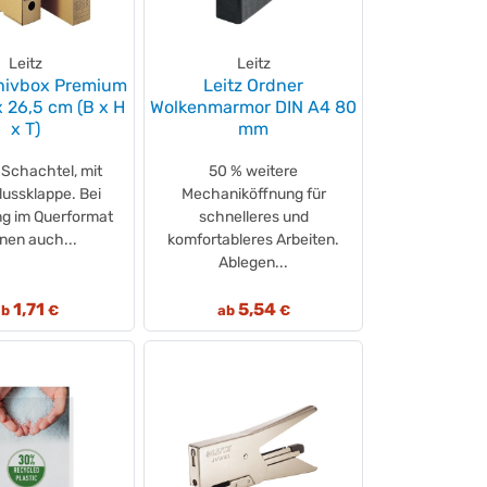
Leitz
Leitz
chivbox Premium
Leitz Ordner
x 26,5 cm (B x H
Wolkenmarmor DIN A4 80
x T)
mm
Schachtel, mit
50 % weitere
lussklappe. Bei
Mechaniköffnung für
ng im Querformat
schnelleres und
nen auch...
komfortableres Arbeiten.
Ablegen...
1,71
5,54
ab
€
ab
€