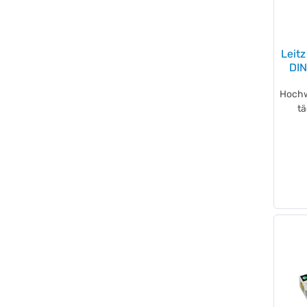
Hansa
(+1)
HAN
(+83)
helit
(+15)
Leitz
Herlitz
(+18)
DIN
HERMA
(+37)
Hetzel
(+12)
Hochwe
t
Hotbox
(+3)
IDEAL
(+1)
Jalema
(+6)
Läufer
(+13)
LAPP
(+1)
Laurel®
(+2)
Legamaster
(+1)
magnetoplan®
(+4)
MAUL
(+65)
Neutralware
(+40)
NORICA®
(+3)
NOVUS
(+64)