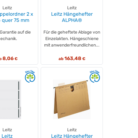
Leitz
Leitz
oppelordner 2 x
Leitz Hängehefter
5 quer 75 mm
ALPHA®
Garantie auf die
Für die geheftete Ablage von
echanik.
Einzelakten. Hängeschiene
mit anwenderfreundlichen...
8,06
163,48
b
€
ab
€
Leitz
Leitz
Leitz
Leitz Hängehefter