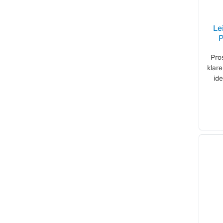
Sax
(+8)
SCHULTE
(+3)
Le
share
(+1)
P
sigel
(+1)
Pro
SIGEL
(+42)
klar
smartboxpro
(+1)
ide
Soennecken
(+28)
Soennecken
(+114)
SoldanPlus
(+15)
Soldan
(+3)
Steppie
(+1)
styro
(+12)
Sunware
(+32)
Tontarelli
(+13)
Ursus®
(+1)
Veloflex
(+71)
VELOX
(+2)