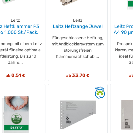
Leitz
Leitz
tz Heftklammer P3
Leitz Heftzange Juwel
Leitz Pr
6 1.000 St./Pack.
A4 90 µm
Für geschlossene Heftung,
ndung mit einem Leitz
Prospekt
mit Antiblockiersystem zum
erät für eine optimale
klaren, m
störungsfreien
ftleistung. Bis zu 10
ideal f
Klammernachschub....
Jahre...
Ge
0,51
33,70
ab
€
ab
€
a