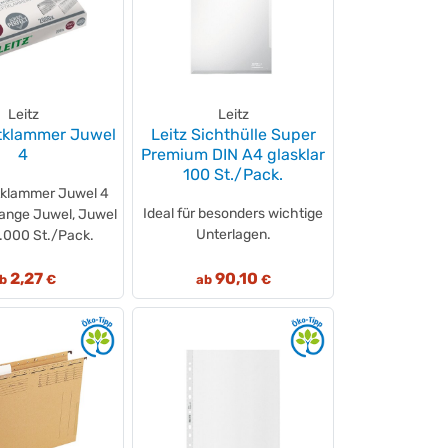
Leitz
Leitz
ftklammer Juwel
Leitz Sichthülle Super
4
Premium DIN A4 glasklar
100 St./Pack.
tklammer Juwel 4
Ideal für besonders wichtige
zange Juwel, Juwel
Unterlagen.
.000 St./Pack.
2,27
90,10
ab
€
ab
€