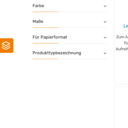
Desktex
(+4)
Farbe
DJOIS
(+1)
DJOIS
(+5)
Maße
DURABLE
L
(+171)
EICHNER
(+24)
Für Papierformat
Zum A
ELBA
(+114)
fü
ELCO
(+1)
Aufrei
Produkttypbezeichnung
Esselte
(+37)
EVERLANDS
(+1)
Exacompta
(+213)
Falken
(+100)
fetra
(+2)
FolderSys
(+17)
FRANKEN
(+18)
GENIE®
(+1)
Hammerbacher
(+1)
hang
(+9)