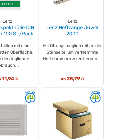
Leitz
Leitz
ospekthülle DIN
Leitz Heftzange Juwel
 100 St./Pack.
2000
hüllen mit einer
Mit Öffungsmöglichkeit an der
atten Oberfläche,
Stirnseite, um verklemmte
ür den täglichen
Heftklammern zu entfernen....
brauch...
11,94
25,79
b
€
ab
€