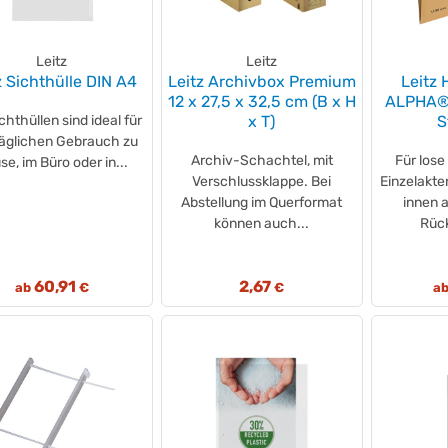
Leitz
Leitz
z Sichthülle DIN A4
Leitz Archivbox Premium
Leitz
12 x 27,5 x 32,5 cm (B x H
ALPHA® 
chthüllen sind ideal für
x T)
S
täglichen Gebrauch zu
Archiv-Schachtel, mit
Für lose
e, im Büro oder in...
Verschlussklappe. Bei
Einzelakte
Abstellung im Querformat
innen 
können auch...
Rück
60,91
2,67
ab
€
€
a