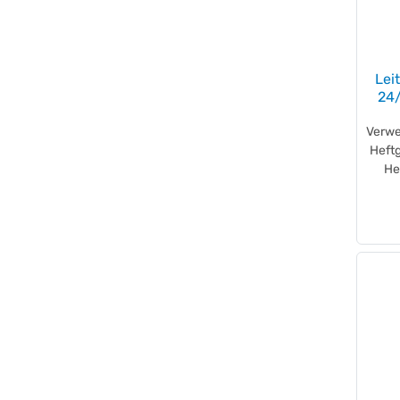
ORGALEX®
(+3)
Oxford
(+27)
PAGNA
(+44)
Lei
Paperflow
(+7)
24/
PILOT
(+1)
Verwe
Playroom
(+1)
Heftg
PLUS Japan
(+2)
He
Post-it®
(+1)
prooffice
(+3)
RAPESCO
(+39)
Rapid
(+37)
Really Useful Box
(+46)
REGUR®
(+4)
Rexel®
(+6)
RNK Verlag
(+8)
RS
(+6)
RUMOLD
(+1)