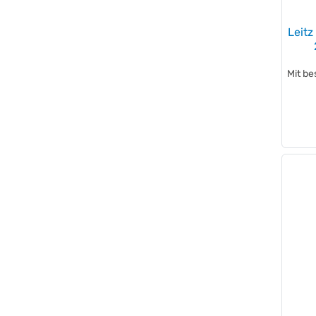
WEDO®
(+13)
Westcott
(+9)
Leitz
without brand
(+18)
ZETTLER
(+2)
Mit be