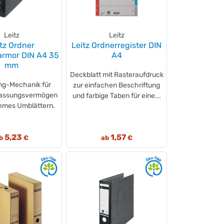
Leitz
Leitz
itz Ordner
Leitz Ordnerregister DIN
rmor DIN A4 35
A4
mm
Deckblatt mit Rasteraufdruck
ng-Mechanik für
zur einfachen Beschriftung
Fassungsvermögen
und farbige Taben für eine...
emes Umblättern.
5,23
1,57
b
€
ab
€