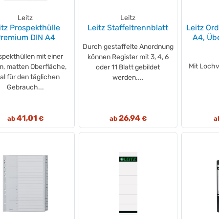
Leitz
Leitz
itz Prospekthülle
Leitz Staffeltrennblatt
Leitz Or
remium DIN A4
A4, Üb
Durch gestaffelte Anordnung
spekthüllen mit einer
können Register mit 3, 4, 6
Mit Lochv
en, matten Oberfläche,
oder 11 Blatt gebildet
al für den täglichen
werden....
Gebrauch...
41,01
26,94
ab
€
ab
€
a