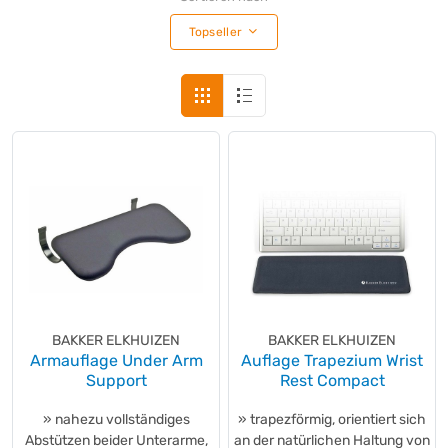
cellularline
(+20)
Topseller
CHERRY
(+12)
CLEAN OFFICE
(+1)
Cleanlike
(+1)
Clevertouch
(+1)
COMBILOCHER
(+1)
CreenLine
(+9)
DAHLE
(+45)
Dataflex
(+12)
Delock Lighting
(+1)
Digitus
(+1)
DURABLE
(+38)
DYMO®
(+96)
BAKKER ELKHUIZEN
BAKKER ELKHUIZEN
DYMO®
(+15)
Armauflage Under Arm
Auflage Trapezium Wrist
Support
Rest Compact
ECS
(+4)
Elix Clean
(+7)
» nahezu vollständiges
» trapezförmig, orientiert sich
Energizer®
(+72)
Abstützen beider Unterarme,
an der natürlichen Haltung von