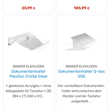
Hansa
(+1)
25,99
185,99
HAN
(+1)
€
€
HERMA
(+1)
hjh OFFICE
(+1)
HP
(+29)
HSM®
(+95)
ibico®
(+2)
IDEAL
(+45)
Jabra
(+4)
Kärcher
(+11)
Kensington
(+46)
BAKKER ELKHUIZEN
BAKKER ELKHUIZEN
Dokumentenhalter
Dokumentenhalter Q-doc
Kioxia
(+2)
FlexDoc Cristal Clear
500
Läufer
(+1)
LAPP
(+15)
» glasklares Acrylglas » ohne
Der verstellbare Dokumenten-
Ablageplatz für Tastatur » (B)
Legamaster
halter wird zwischen dem
(+36)
384 x (T) 260 x (H)...
Monitor und der Tastatur
LEITZ IQ
(+2)
aufgestellt....
Leitz
(+73)