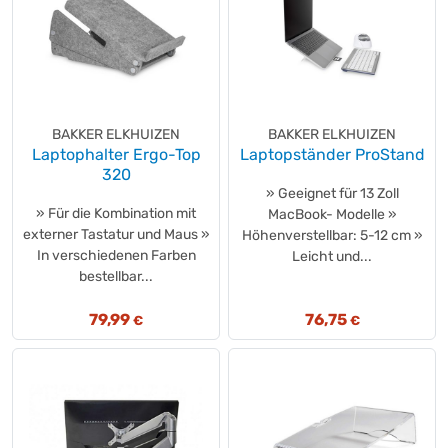
SAFESCAN
(+14)
SanDisk
(+5)
sbs
(+1)
Schneider
(+1)
Sharp
(+12)
BAKKER ELKHUIZEN
BAKKER ELKHUIZEN
Shredcat
(+1)
Laptophalter Ergo-Top
Laptopständer ProStand
SIGEL
(+2)
320
» Geeignet für 13 Zoll
Sito
(+1)
» Für die Kombination mit
MacBook- Modelle »
Soennecken
(+26)
externer Tastatur und Maus »
Höhenverstellbar: 5-12 cm »
SONAX
(+1)
In verschiedenen Farben
Leicht und...
Sony
(+5)
bestellbar...
Targus
(+16)
79,99
76,75
€
€
tesa®
(+2)
Texas Instruments
(+4)
Triumph-Adler
(+5)
TWEN
(+13)
Value
(+1)