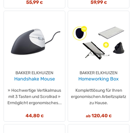
Lenovo
(+3)
55,99
59,99
€
€
LEO®
(+1)
Lima
(+2)
Lindy
(+1)
LogiLink
(+2)
Logitech
(+32)
magnetoplan®
(+25)
Makita®
(+7)
MAUL
(+13)
MediaRange
(+7)
BAKKER ELKHUIZEN
BAKKER ELKHUIZEN
Microsoft
(+1)
Handshake Mouse
Homeworking Box
Microsoft
(+2)
» Hochwertige Vertikalmaus
Komplettlösung für Ihren
NETGEAR
(+2)
mit 3 Tasten und Scrollrad »
ergonomischen Arbeitzsplatz
Neutralware
(+16)
Ermöglicht ergonomisches...
zu Hause.
nevox
(+1)
44,80
120,40
NewStar
€
ab
€
(+1)
Nilfisk
(+2)
Nobo®
(+16)