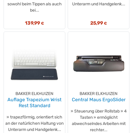
Epson
sowohl beim Tippen als auch
Unterarm und Handgelenk...
(+3)
bei...
ErgoTrading
(+9)
ERGOTRON
(+4)
139,99
25,99
€
€
Esselte
(+4)
Exacompta
(+3)
Fellowes®
(+163)
Flo
(+1)
FRANKEN
(+15)
FRITZ!
(+2)
G&G
(+1)
GBC®
(+85)
GENIE®
(+16)
BAKKER ELKHUIZEN
BAKKER ELKHUIZEN
Geramöbel
(+1)
Auflage Trapezium Wrist
Central Maus ErgoSlider
Goobay®
(+28)
Rest Standard
» Steuerung über Rollstab » 4
Grundig
(+17)
» trapezförmig, orientiert sich
Tasten » ermöglicht
Hama
(+90)
an der natürlichen Haltung von
abwechselndes Arbeiten mit
Hammerbacher
(+5)
Unterarm und Handgelenk...
rechter...