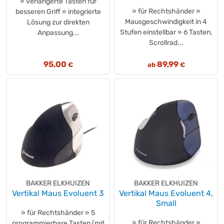
» verlängerte Tasten für
» für Rechtshänder »
besseren Griff » integrierte
Mausgeschwindigkeit in 4
Lösung zur direkten
Stufen einstellbar » 6 Tasten,
Anpassung...
Scrollrad...
95,00
89,99
€
ab
€
BAKKER ELKHUIZEN
BAKKER ELKHUIZEN
Vertikal Maus Evoluent 3
Vertikal Maus Evoluent 4,
Small
» für Rechtshänder » 5
» für Rechtshänder »
programmierbare Tasten (mit