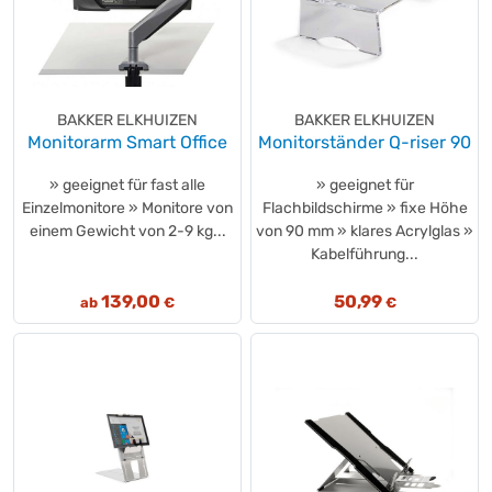
value
(+2)
Varta
(+72)
Veloflex
(+7)
Verbatim
(+60)
BAKKER ELKHUIZEN
BAKKER ELKHUIZEN
WEDO®
(+12)
Monitorarm Smart Office
Monitorständer Q-riser 90
without brand
(+74)
without brand
(+1)
» geeignet für fast alle
» geeignet für
Einzelmonitore » Monitore von
Flachbildschirme » fixe Höhe
Xyron
(+1)
einem Gewicht von 2-9 kg...
von 90 mm » klares Acrylglas »
Zebra Technologies
(+4)
Kabelführung...
139,00
50,99
ab
€
€