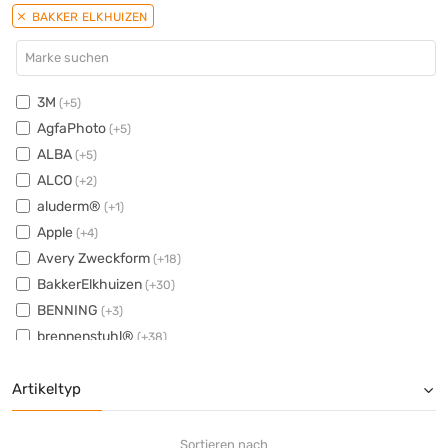
BAKKER ELKHUIZEN
3M
(+5)
AgfaPhoto
(+5)
ALBA
(+5)
ALCO
(+2)
aluderm®
(+1)
Apple
(+4)
Avery Zweckform
(+18)
BakkerElkhuizen
(+30)
BENNING
(+3)
brennenstuhl®
(+38)
Brother
(+149)
Artikeltyp
BURG-WÄCHTER
(+6)
Canon
(+20)
CASIO®
(+30)
Sortieren nach