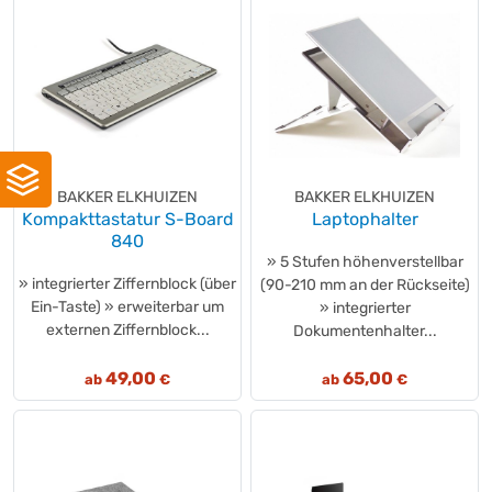
novus®
(+1)
NOVUS
(+7)
Olympia
(+1)
Olympia
(+14)
OLYMPUS
(+1)
Oripura
(+1)
Paperflow
(+1)
BAKKER ELKHUIZEN
BAKKER ELKHUIZEN
Kompakttastatur S-Board
Laptophalter
PARAT
(+1)
840
Philips
(+20)
» 5 Stufen höhenverstellbar
Poly
(+6)
» integrierter Ziffernblock (über
(90-210 mm an der Rückseite)
Ein-Taste) » erweiterbar um
primasello
» integrierter
(+3)
externen Ziffernblock...
Dokumentenhalter...
PRIMEON
(+4)
Quattro-Print
(+3)
49,00
65,00
ab
€
ab
€
R-Go Tools
(+18)
Renkforce
(+1)
Rexel®
(+67)
ROLINE
(+5)