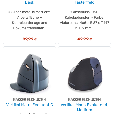
Desk
Tastenfeld
» Silber-metallic mattierte
» Anschluss: USB,
Arbeitsfläche »
Kabelgebunden » Farbe:
Schreibunterlage und
Alufarben » Maße: B 87 x T 147
Dokumentenhalter...
x H 19 mm...
99,99
42,99
€
€
BAKKER ELKHUIZEN
BAKKER ELKHUIZEN
Vertikal Maus Evoluent C
Vertikal Maus Evoluent 4,
Medium