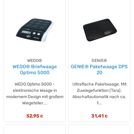
WEDO®
GENIE®
WEDO® Briefwaage
GENIE® Paketwaage DPS
Optimo 5000
20
WEDO Optimo 5000 -
Ultraflache Paketwaage. Mit
elektronische Waage in
Zuwiegefunktion (Tara).
modernem Design mit großem
Abschaltautomatik nach ca.
Wiegeteller....
1...
52,95
31,41
€
€