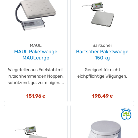
MAUL
Bartscher
MAUL Paketwaage
Bartscher Paketwaage
MAULcargo
150 kg
Wiegeteller aus Edelstahl mit
Geeignet für nicht
rutschhemmenden Noppen,
eichpflichtige Wägungen.
schützend, gut zu reinigen....
151,96
198,49
€
€