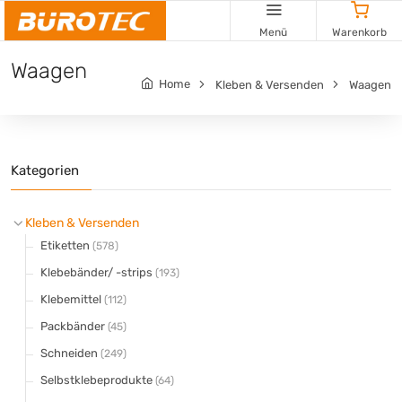
Cookie-Einstellungen
Menü
Warenkorb
Waagen
Home
Kleben & Versenden
Waagen
Kategorien
Kleben & Versenden
Etiketten
(578)
Klebebänder/ -strips
(193)
Klebemittel
(112)
Packbänder
(45)
Schneiden
(249)
Selbstklebeprodukte
(64)