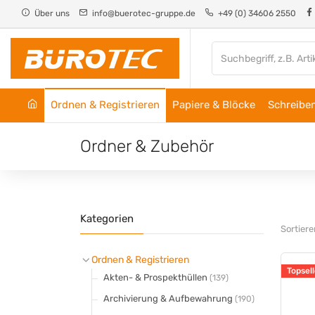
Cookie-Einstellungen
Über uns
info@buerotec-gruppe.de
+49 (0) 34606 2550
Ordnen & Registrieren
Papiere & Blöcke
Schreiben
Ordner & Zubehör
Kategorien
Sortier
Ordnen & Registrieren
Topsell
Akten- & Prospekthüllen
(139)
Archivierung & Aufbewahrung
(190)