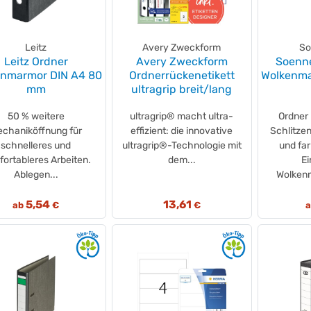
Leitz
Avery Zweckform
So
Leitz Ordner
Avery Zweckform
Soenn
enmarmor DIN A4 80
Ordnerrückenetikett
Wolkenma
mm
ultragrip breit/lang
50 % weitere
ultragrip® macht ultra-
Ordner
chaniköffnung für
effizient: die innovative
Schlitze
schnelleres und
ultragrip®-Technologie mit
und fa
ortableres Arbeiten.
dem...
Ei
Ablegen...
Wolkenm
5,54
13,61
ab
€
€