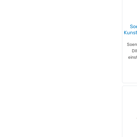
So
Kunst
Soen
DI
eins