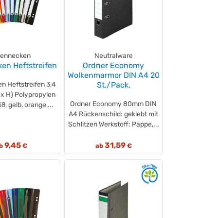
ennecken
Neutralware
en Heftstreifen
Ordner Economy
Wolkenmarmor DIN A4 20
 Heftstreifen 3,4
St./Pack.
 x H) Polypropylen
Ordner Economy 80mm DIN
iß, gelb, orange,...
A4 Rückenschild: geklebt mit
Schlitzen Werkstoff: Pappe,...
9,45
31,59
b
€
ab
€