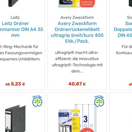
Leitz
Avery Zweckform
So
Leitz Ordner
Avery Zweckform
So
enmarmor DIN A4 35
Ordnerrückenetikett
Doppelo
mm
ultragrip breit/kurz 400
DIN A
Etik./Pack.
 D-Ring-Mechanik für
Für d
ultragrip® macht ultra-
es Fassungsvermögen
Kontoau
effizient: die innovative
bequemes Umblättern.
ultragrip®-Technologie mit
dem...
5,23
40,87
ab
€
€
a