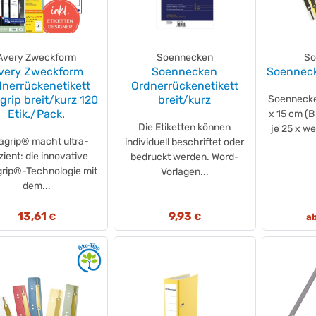
Avery Zweckform
Soennecken
So
very Zweckform
Soennecken
Soenneck
nerrückenetikett
Ordnerrückenetikett
agrip breit/kurz 120
breit/kurz
Soennecken
Etik./Pack.
x 15 cm (B
Die Etiketten können
je 25 x we
ragrip® macht ultra-
individuell beschriftet oder
izient: die innovative
bedruckt werden. Word-
grip®-Technologie mit
Vorlagen...
dem...
13,61
9,93
€
€
a