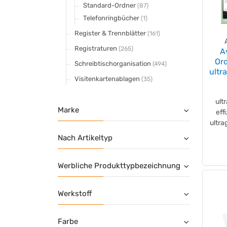
Standard-Ordner
(87)
Telefonringbücher
(1)
Register & Trennblätter
(161)
Registraturen
(265)
A
Ord
Schreibtischorganisation
(494)
ultr
Visitenkartenablagen
(35)
ult
Marke
eff
ultra
Nach Artikeltyp
Werbliche Produkttypbezeichnung
Werkstoff
Farbe