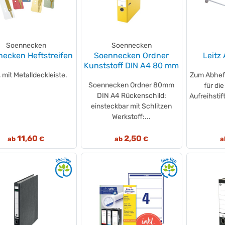
Soennecken
Soennecken
ecken Heftstreifen
Soennecken Ordner
Leitz
Kunststoff DIN A4 80 mm
, mit Metalldeckleiste.
Zum Abheft
Soennecken Ordner 80mm
für die
DIN A4 Rückenschild:
Aufreihstif
einsteckbar mit Schlitzen
Werkstoff:...
11,60
2,50
ab
€
ab
€
a