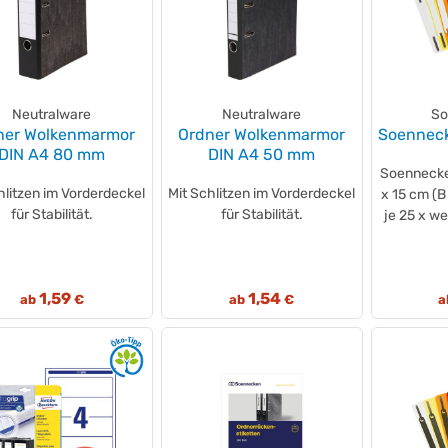
Neutralware
Neutralware
So
ner Wolkenmarmor
Ordner Wolkenmarmor
Soenneck
DIN A4 80 mm
DIN A4 50 mm
Soennecken
hlitzen im Vorderdeckel
Mit Schlitzen im Vorderdeckel
x 15 cm (B
für Stabilität.
für Stabilität.
je 25 x we
1,59
1,54
ab
€
ab
€
a