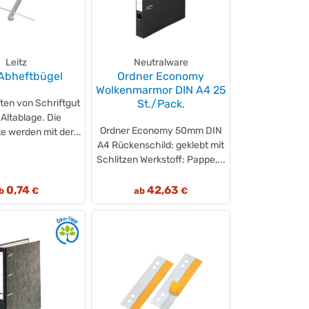
Leitz
Neutralware
 Abheftbügel
Ordner Economy
Wolkenmarmor DIN A4 25
en von Schriftgut
St./Pack.
 Altablage. Die
Ordner Economy 50mm DIN
te werden mit der...
A4 Rückenschild: geklebt mit
Schlitzen Werkstoff: Pappe,...
0,74
42,63
b
€
ab
€