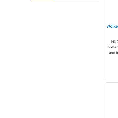
Wolk
Mit
höher
und 