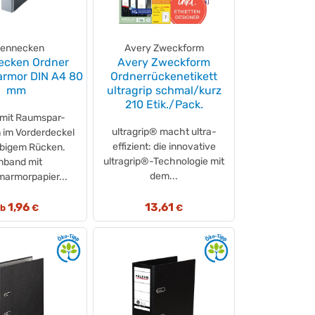
ennecken
Avery Zweckform
ecken Ordner
Avery Zweckform
rmor DIN A4 80
Ordnerrückenetikett
mm
ultragrip schmal/kurz
210 Etik./Pack.
 mit Raumspar-
ultragrip® macht ultra-
n im Vorderdeckel
effizient: die innovative
rbigem Rücken.
ultragrip®-Technologie mit
nband mit
dem...
armorpapier...
1,96
13,61
ab
€
€