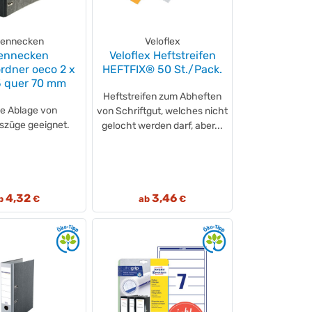
ennecken
Veloflex
ennecken
Veloflex Heftstreifen
rdner oeco 2 x
HEFTFIX® 50 St./Pack.
5 quer 70 mm
Heftstreifen zum Abheften
ie Ablage von
von Schriftgut, welches nicht
szüge geeignet.
gelocht werden darf, aber...
4,32
3,46
b
€
ab
€