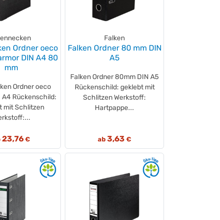
ennecken
Falken
en Ordner oeco
Falken Ordner 80 mm DIN
rmor DIN A4 80
A5
mm
Falken Ordner 80mm DIN A5
ken Ordner oeco
Rückenschild: geklebt mit
A4 Rückenschild:
Schlitzen Werkstoff:
t mit Schlitzen
Hartpappe...
rkstoff:...
23,76
3,63
b
€
ab
€