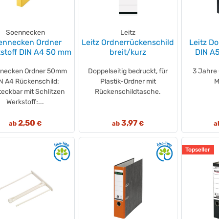
Soennecken
Leitz
ennecken Ordner
Leitz Ordnerrückenschild
Leitz D
stoff DIN A4 50 mm
breit/kurz
DIN A
necken Ordner 50mm
Doppelseitig bedruckt, für
3 Jahre 
N A4 Rückenschild:
Plastik-Ordner mit
M
teckbar mit Schlitzen
Rückenschildtasche.
Werkstoff:...
2,50
3,97
ab
€
ab
€
a
Topseller