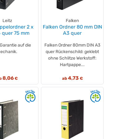
Leitz
Falken
oppelordner 2 x
Falken Ordner 80 mm DIN
5 quer 75 mm
A3 quer
Garantie auf die
Falken Ordner 80mm DIN A3
echanik.
quer Rückenschild: geklebt
ohne Schlitze Werkstoff:
Hartpappe...
8,06
4,73
b
€
ab
€