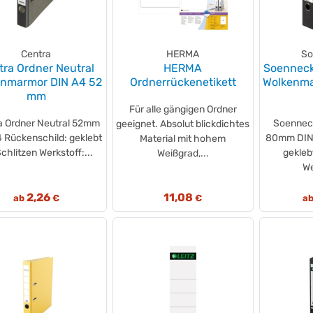
Centra
HERMA
So
tra Ordner Neutral
HERMA
Soenneck
enmarmor DIN A4 52
Ordnerrückenetikett
Wolkenma
mm
Für alle gängigen Ordner
a Ordner Neutral 52mm
Soennec
geeignet. Absolut blickdichtes
 Rückenschild: geklebt
80mm DIN 
Material mit hohem
Schlitzen Werkstoff:...
gekleb
Weißgrad,...
We
2,26
11,08
ab
€
€
a