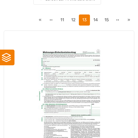
Info
(+7)
König & Ebhardt
(+31)
Landré
«
··
11
12
13
14
15
··
»
(+1)
Leitz
(+5)
MAESTRO®
(+5)
MM BLOOM
(+4)
Multicopy
(+3)
Nautilus®
(+3)
Navigator
(+1)
Navigator
(+9)
Neutralware
(+29)
New Future
(+5)
Oxford
(+29)
PAGNA
(+1)
Pelikan
(+7)
Perleberg
(+8)
Plano®
(+1)