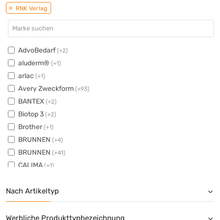
RNK Verlag
AdvoBedarf
(+2)
aluderm®
(+1)
arlac
(+1)
Avery Zweckform
(+93)
BANTEX
(+2)
Biotop 3
(+2)
Brother
(+1)
BRUNNEN
(+4)
BRUNNEN
(+41)
CALIMA
(+1)
Canon
(+42)
Nach Artikeltyp
Clairefontaine
(+52)
Color Copy
(+17)
Diebold Nixdorf
(+1)
Werbliche Produkttypbezeichnung