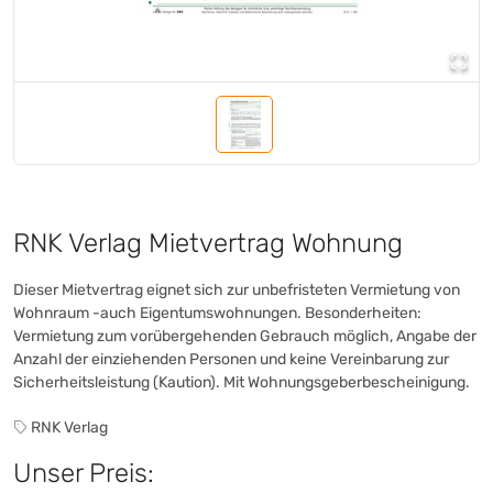
Post-it®
(+7)
Post-it®
(+12)
Post-it®
(+25)
Post-it®
(+1)
Post-it®
(+16)
Post-it®
(+54)
Post-it®
(+6)
Print Inform
(+1)
Rauch
RNK Verlag Mietvertrag Wohnung
(+1)
Recyconomic®
(+1)
Dieser Mietvertrag eignet sich zur unbefristeten Vermietung von
Rey
(+1)
Wohnraum -auch Eigentumswohnungen. Besonderheiten:
Rey
(+1)
Vermietung zum vorübergehenden Gebrauch möglich, Angabe der
Rey
(+1)
Anzahl der einziehenden Personen und keine Vereinbarung zur
Saveco
(+4)
Sicherheitsleistung (Kaution). Mit Wohnungsgeberbescheinigung.
share
(+16)
RNK Verlag
SIGEL
(+93)
Soennecken
Unser Preis:
(+23)