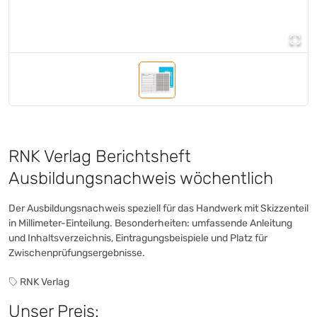
Post-it®
(+7)
Post-it®
(+12)
Post-it®
(+25)
Post-it®
(+1)
Post-it®
(+16)
Post-it®
(+54)
Post-it®
(+6)
Print Inform
(+1)
Rauch
RNK Verlag Berichtsheft
(+1)
Recyconomic®
(+1)
Ausbildungsnachweis wöchentlich
Rey
(+1)
Rey
Der Ausbildungsnachweis speziell für das Handwerk mit Skizzenteil
(+1)
in Millimeter-Einteilung. Besonderheiten: umfassende Anleitung
Rey
(+1)
und Inhaltsverzeichnis, Eintragungsbeispiele und Platz für
Saveco
(+4)
Zwischenprüfungsergebnisse.
share
(+16)
SIGEL
RNK Verlag
(+93)
Soennecken
(+23)
Unser Preis: