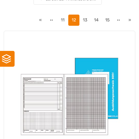
Info
(+7)
König & Ebhardt
(+31)
Landré
«
··
11
12
13
14
15
··
»
(+1)
Leitz
(+5)
MAESTRO®
(+5)
MM BLOOM
(+4)
Multicopy
(+3)
Nautilus®
(+3)
Navigator
(+1)
Navigator
(+9)
Neutralware
(+29)
New Future
(+5)
Oxford
(+29)
PAGNA
(+1)
Pelikan
(+7)
Perleberg
(+8)
Plano®
(+1)