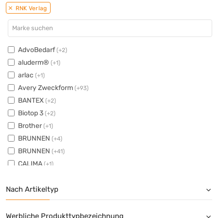
RNK Verlag
AdvoBedarf
(+2)
aluderm®
(+1)
arlac
(+1)
Avery Zweckform
(+93)
BANTEX
(+2)
Biotop 3
(+2)
Brother
(+1)
BRUNNEN
(+4)
BRUNNEN
(+41)
CALIMA
(+1)
Canon
(+42)
Nach Artikeltyp
Clairefontaine
(+52)
Color Copy
(+17)
Diebold Nixdorf
(+1)
Werbliche Produkttypbezeichnung