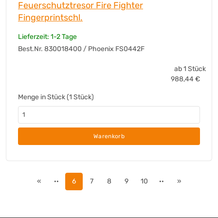
Feuerschutztresor Fire Fighter
Fingerprintschl.
Lieferzeit: 1-2 Tage
Best.Nr. 830018400 / Phoenix FS0442F
ab 1 Stück
988,44
€
Menge in Stück (1 Stück)
Warenkorb
«
··
6
7
8
9
10
··
»