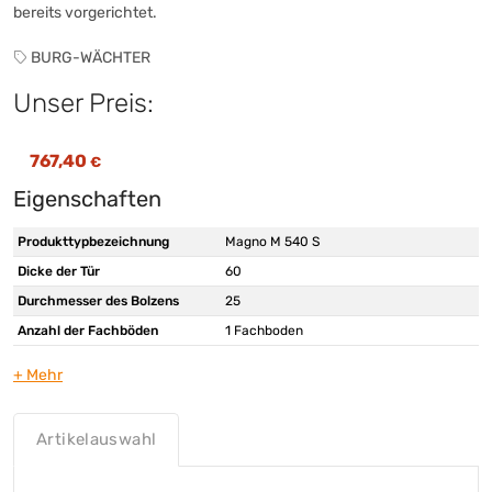
bereits vorgerichtet.
BURG-WÄCHTER
Unser Preis:
767,40
€
Eigenschaften
Produkttypbezeichnung
Magno M 540 S
Dicke der Tür
60
Durchmesser des Bolzens
25
Anzahl der Fachböden
1 Fachboden
Fassungsvermögen des
51
Behältnisses
Normnummer
EN 1143-1
Artikelauswahl
Art der Schließung
Doppelbartschloss
Art der Verriegelung
Bolzen