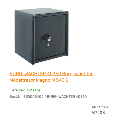
Anzahl der Schlüssel
2 Schlüssel
Befestigungsmaterial
Ja
mitgeliefert
Gewicht
80
Werkstoff
Stahl
Farbe
anthrazit/grau
Werbliche
Möbeltresor Magno M 540 S
Produkttypbezeichnung
Innenmaße
37,9 x 44,5 x 30,5 cm (B x H x T)
Außenmaße
49,5 x 56 x 44,5 cm (B x H x T)
Dicke des Korpus
rechts: 62, links: 55, oben/unten: 60,
hinten: 61
BURG-WÄCHTER 40360 Burg-wächter
Möbeltresor Magno M 540 S
Lieferzeit: 1-2 Tage
Best.Nr. 830003400 / BURG-WÄCHTER 40360
ab 1 Stück
767,40
€