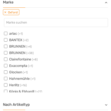
Marke
Oxford
arlac
(+1)
BANTEX
(+2)
BRUNNEN
(+4)
BRUNNEN
(+38)
Clairefontaine
(+8)
Exacompta
(+1)
Glocken
(+1)
Hahnemühle
(+1)
Herlitz
(+16)
König & Ebhardt
(+27)
Landré
(+1)
Nach Artikeltyp
Leitz
(+5)
PAGNA
(+1)