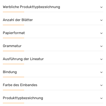
Pelikan
(+3)
Werbliche Produkttypbezeichnung
RNK Verlag
(+3)
share
(+12)
Anzahl der Blätter
SIGEL
(+25)
Soennecken
(+4)
Papierformat
Soennecken
(+22)
SoldanPlus
(+3)
Grammatur
Staufen
(+109)
Ursus Staufen
(+6)
Ausführung der Lineatur
Ursus®
(+1)
Westcott
(+2)
Bindung
Farbe des Einbandes
Produkttypbezeichnung