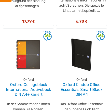
Internationale Informationen in
aufgrund der Bindung
acht Sprachen. Die spezielle
aufgeschlagen...
Lineatur mit Kopfzeile,...
17,79
6,70
€
€
Oxford
Oxford
Oxford Collegeblock
Oxford Kladde Office
International Activebook
Essentials Smart Black
DIN A4+ kariert
DIN A4
In der Sammeltasche innen
Das Oxford Office Essentials
können Sie Notizen,
gebundene Buch liegt