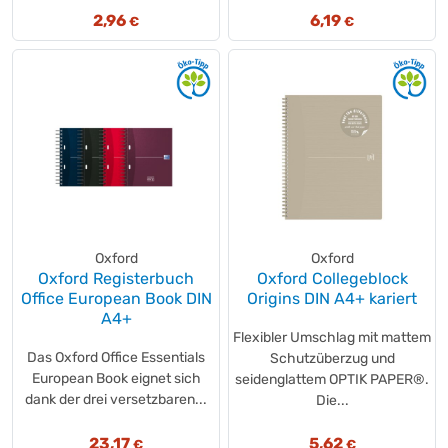
2,96
6,19
€
€
Oxford
Oxford
Oxford Registerbuch
Oxford Collegeblock
Office European Book DIN
Origins DIN A4+ kariert
A4+
Flexibler Umschlag mit mattem
Das Oxford Office Essentials
Schutzüberzug und
European Book eignet sich
seidenglattem OPTIK PAPER®.
dank der drei versetzbaren...
Die...
23,17
5,62
€
€