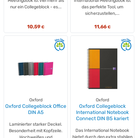
Meetingbook ist viel mehr als
International Meetingbook ist
nur ein Collegeblock - es...
das perfekte Tool, um
sicherzustellen,...
10,59
11,66
€
€
Oxford
Oxford
Oxford Collegeblock Office
Oxford Collegeblock
DIN A5
International Notebook
Connect DIN B5 kariert
Laminierter starker Deckel.
Das International Notebook
Besonderheit mit Kopfzeile.
bietet durch den extra stabilen
Hochweißes und