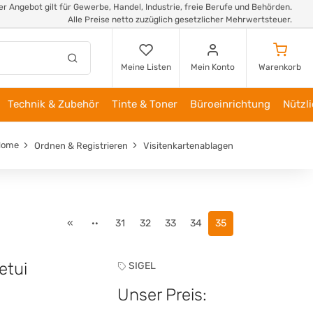
r Angebot gilt für Gewerbe, Handel, Industrie, freie Berufe und Behörden.
Alle Preise netto zuzüglich gesetzlicher Mehrwertsteuer.
Meine Listen
Mein Konto
Warenkorb
Technik & Zubehör
Tinte & Toner
Büroeinrichtung
Nützl
Home
Ordnen & Registrieren
Visitenkartenablagen
«
··
31
32
33
34
35
etui
SIGEL
Unser Preis: