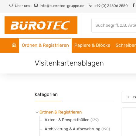
Cookie-Einstellungen
Über uns
info@buerotec-gruppe.de
+49 (0) 34606 2550
Ordnen & Registrieren
Papiere & Blöcke
Schreiben
Visitenkartenablagen
Kategorien
z
Ordnen & Registrieren
Akten- & Prospekthüllen
(139)
Archivierung & Aufbewahrung
(190)