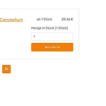
Ja
SIGEL GmbH
Bäumenheimer Straße 10
i Conceptum
ab 1 Stück
28,36
€
86690 Mertingen
Menge in Stück (1 Stück)
https://www.sigel-office.com
Warenkorb
35