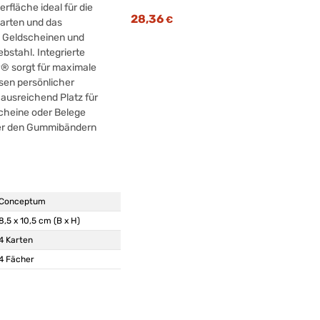
erfläche ideal für die
28,36
€
arten und das
n Geldscheinen und
ebstahl. Integrierte
® sorgt für maximale
sen persönlicher
 ausreichend Platz für
cheine oder Belege
ter den Gummibändern
Conceptum
8,5 x 10,5 cm (B x H)
4 Karten
4 Fächer
Kunstleder
schwarz
Visitenkartenetui Conceptum