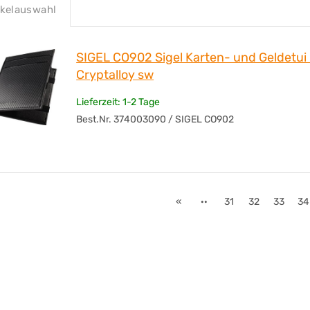
ikelauswahl
RFID-Schutz vorhanden
Angaben zur Produktsicherheit
SIGEL CO902 Sigel Karten- und Geldetu
Cryptalloy sw
Lieferzeit: 1-2 Tage
Best.Nr. 374003090 / SIGEL CO902
«
··
31
32
33
34