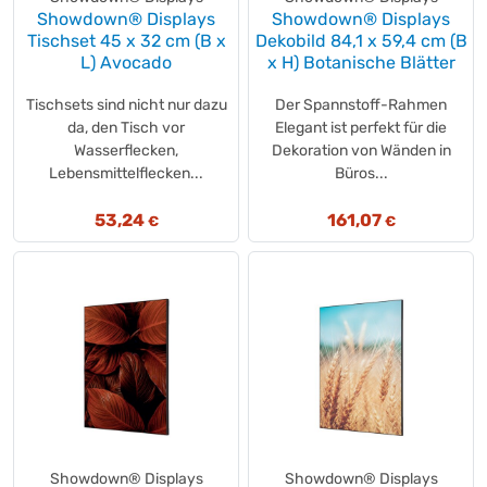
ASEPTOMAN®
(+2)
Showdown® Displays
Showdown® Displays
ATG®
(+5)
Tischset 45 x 32 cm (B x
Dekobild 84,1 x 59,4 cm (B
Aura
L) Avocado
x H) Botanische Blätter
(+1)
Autan
(+2)
Tischsets sind nicht nur dazu
Der Spannstoff-Rahmen
Avery Zweckform
(+1)
da, den Tisch vor
Elegant ist perfekt für die
axentia
(+6)
Wasserflecken,
Dekoration von Wänden in
Lebensmittelflecken...
Büros...
AXE
(+1)
B-Fresh
(+1)
53,24
161,07
€
€
B-SAFETY
(+1)
Bacillol®
(+1)
Bad Reichenhaller
(+4)
Bärenmarke
(+3)
Bahlsen
(+12)
BAKKER ELKHUIZEN
(+1)
BALISTO®
(+3)
barths
(+2)
Bartscher
(+44)
Showdown® Displays
Showdown® Displays
BAUSCHER
(+11)