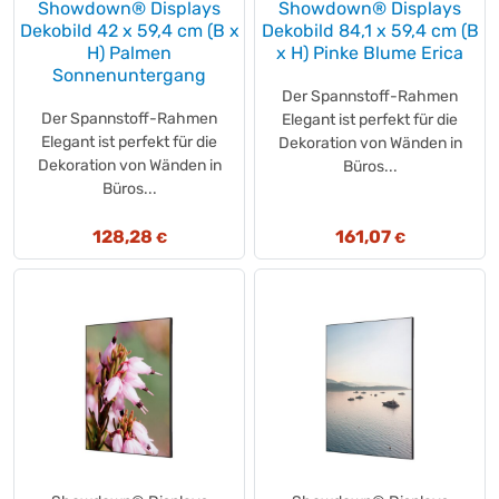
Showdown® Displays
Showdown® Displays
Hartmann
(+1)
Dekobild 42 x 59,4 cm (B x
Dekobild 84,1 x 59,4 cm (B
H) Palmen
x H) Pinke Blume Erica
haug®
(+13)
Sonnenuntergang
Haust
(+1)
Der Spannstoff-Rahmen
Heitmann
(+3)
Der Spannstoff-Rahmen
Elegant ist perfekt für die
Helen Harper®
Elegant ist perfekt für die
(+2)
Dekoration von Wänden in
Dekoration von Wänden in
Büros...
Helios
(+11)
Büros...
helit
(+23)
HELLMANN'S
(+1)
128,28
161,07
€
€
Hellma
(+24)
HENDI
(+1)
Hensslers Schnelle Nummer
(+1)
HERBA
(+1)
Heuer
(+3)
HIDROFUGAL
(+1)
hjh OFFICE
(+6)
hochwald
(+4)
Hometex
(+3)