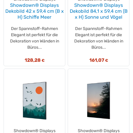
Kensington
(+5)
Showdown® Displays
Showdown® Displays
Dekobild 42 x 59,4 cm (B x
Kiehl
Dekobild 84,1 x 59,4 cm (B
(+14)
H) Schiffe Meer
x H) Sonne und Vögel
KIMBERLY-CLARK PROFESSIONAL
(+7)
KIMCARE
(+1)
Der Spannstoff-Rahmen
Der Spannstoff-Rahmen
KIMTECH SCIENCE
(+2)
Elegant ist perfekt für die
Elegant ist perfekt für die
Dekoration von Wänden in
Dekoration von Wänden in
Kinder
(+6)
Büros...
Büros...
KitKat®
(+5)
KitKat®
(+1)
128,28
161,07
€
€
Klar
(+6)
Kleenex®
(+27)
KleenGuard
(+1)
KLUTH
(+7)
KNIPEX
(+28)
Knoppers
(+4)
Kölln
(+13)
korntex
(+8)
Koziol
(+10)
Showdown® Displays
Showdown® Displays