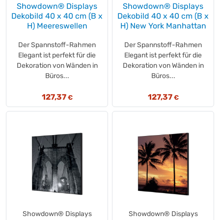
RAU
(+21)
Showdown® Displays
Showdown® Displays
Dekobild 40 x 40 cm (B x
Dekobild 40 x 40 cm (B x
RE:SOURCE
(+1)
H) Meereswellen
H) New York Manhattan
Really Useful Box
(+1)
REGESOFT
(+1)
Der Spannstoff-Rahmen
Der Spannstoff-Rahmen
Regina
Elegant ist perfekt für die
Elegant ist perfekt für die
(+3)
Dekoration von Wänden in
Dekoration von Wänden in
REINEX
(+17)
Büros...
Büros...
Reinilon
(+3)
Reinol
(+4)
127,37
127,37
€
€
reisenthel®
(+2)
Ritter Sport
(+16)
Ritz
(+1)
Robbyrob
(+10)
Royal Dansk
(+1)
Rubbermaid
(+67)
RUNNEX®
(+14)
S-X
(+1)
Saeco
(+3)
Showdown® Displays
Showdown® Displays