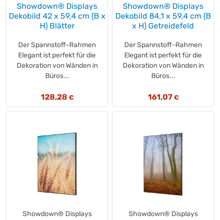
Showdown® Displays
Showdown® Displays
BE-KIND
(+1)
Dekobild 42 x 59,4 cm (B x
Dekobild 84,1 x 59,4 cm (B
beckers bester
H) Blätter
x H) Getreidefeld
(+1)
beckers bester
(+1)
Der Spannstoff-Rahmen
Der Spannstoff-Rahmen
Berchtesgadener Land
(+1)
Elegant ist perfekt für die
Elegant ist perfekt für die
BERNSTEIN
(+2)
Dekoration von Wänden in
Dekoration von Wänden in
BIC®
Büros...
Büros...
(+2)
BINGOLD
(+5)
128,28
161,07
€
€
Biscoff
(+4)
BlackSatino
(+3)
BlackSatino
(+2)
blomus
(+2)
Böhme
(+1)
BONALIN
(+1)
BONALIN
(+5)
BOSCH
(+1)
BOUNTY®
(+1)
Showdown® Displays
Showdown® Displays
Brabantia
(+9)