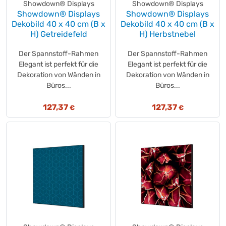
NIVEA SUN
(+14)
Showdown® Displays
Showdown® Displays
Showdown® Displays
NIVEA
Showdown® Displays
(+1)
Dekobild 40 x 40 cm (B x
Dekobild 40 x 40 cm (B x
NIVEA
(+11)
H) Getreidefeld
H) Herbstnebel
Nivona
(+2)
Nobo®
Der Spannstoff-Rahmen
(+1)
Der Spannstoff-Rahmen
Elegant ist perfekt für die
Elegant ist perfekt für die
Nölle Profi Brush
(+9)
Dekoration von Wänden in
Dekoration von Wänden in
NOW
(+3)
Büros...
Büros...
Numatic
(+1)
Nutella
(+2)
127,37
127,37
€
€
Nuts
(+1)
OATLY
(+4)
Olympia
(+1)
OMO
(+3)
OREO
(+6)
Original LÖWE
(+2)
ovimar
(+22)
PAGNA
(+1)
Palmolive
(+7)