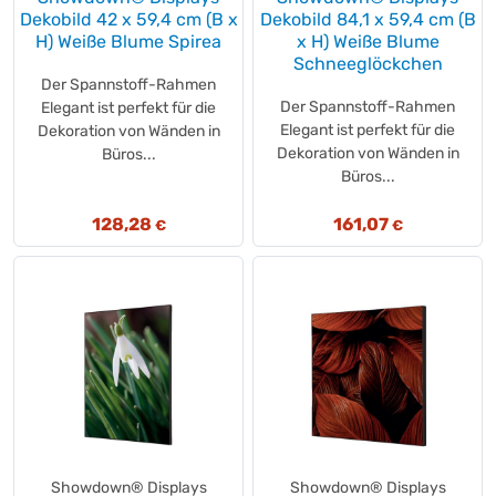
merci together
(+1)
Dekobild 42 x 59,4 cm (B x
Dekobild 84,1 x 59,4 cm (B
H) Weiße Blume Spirea
x H) Weiße Blume
Merci
(+1)
Schneeglöckchen
Merci
(+5)
Der Spannstoff-Rahmen
Meßmer
(+18)
Der Spannstoff-Rahmen
Elegant ist perfekt für die
METALNOVA
Elegant ist perfekt für die
Dekoration von Wänden in
(+1)
Dekoration von Wänden in
Büros...
Mikado
(+3)
Büros...
Milka
(+34)
MILKY WAY®
(+2)
128,28
161,07
€
€
Minges
(+2)
MinusL
(+1)
MÖVENPICK
(+5)
MOLDEX
(+3)
MOPPTEX
(+1)
mr. ECO
(+3)
Mr Muscle
(+5)
Müller Kerzen
(+3)
MUH®
(+2)
Showdown® Displays
Showdown® Displays