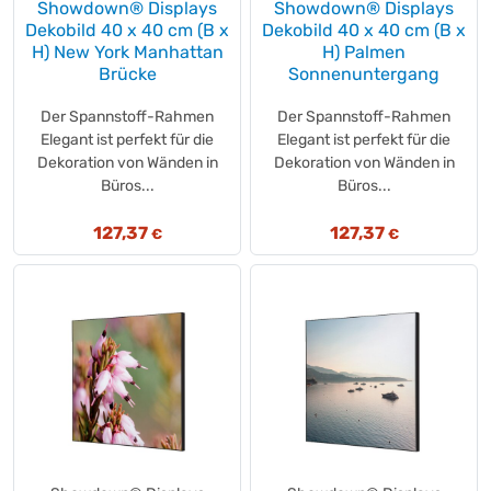
Sänger
(+3)
Showdown® Displays
Showdown® Displays
Dekobild 40 x 40 cm (B x
Dekobild 40 x 40 cm (B x
Safecare
(+1)
H) New York Manhattan
H) Palmen
Sagrotan
(+32)
Brücke
Sonnenuntergang
Salvequick
(+13)
Sanomat
Der Spannstoff-Rahmen
Der Spannstoff-Rahmen
(+1)
Elegant ist perfekt für die
Elegant ist perfekt für die
SARAYA
(+1)
Dekoration von Wänden in
Dekoration von Wänden in
Satino by WEPA
(+97)
Büros...
Büros...
SC Johnson PROFESSIONAL
(+43)
Schogetten
127,37
127,37
(+6)
€
€
SCHOTT ZWIESEL
(+68)
Schwartau
(+6)
Scotch-Brite(TM)
(+6)
Scott®
(+32)
Secolan
(+4)
SEEBERGER
(+18)
Segafredo Zanetti
(+15)
Seitenbacher
(+13)
Seltmann Weiden
(+1)