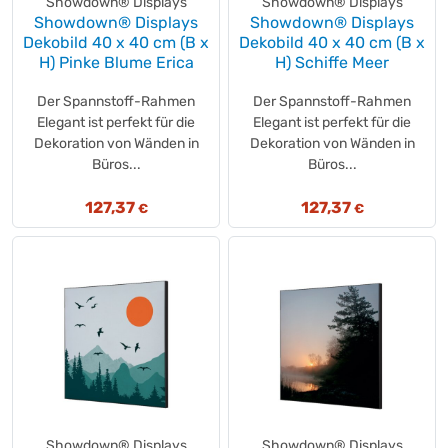
Showdown® Displays
Showdown® Displays
Showdown® Displays
Showdown® Displays
Seni
(+1)
Dekobild 40 x 40 cm (B x
Dekobild 40 x 40 cm (B x
Senseo®
(+4)
H) Pinke Blume Erica
H) Schiffe Meer
Sensilind
(+2)
SEVERIN
Der Spannstoff-Rahmen
Der Spannstoff-Rahmen
(+66)
Elegant ist perfekt für die
Elegant ist perfekt für die
share
(+5)
Dekoration von Wänden in
Dekoration von Wänden in
Sidolin
(+3)
Büros...
Büros...
Siemens
(+4)
sigel
(+1)
127,37
127,37
€
€
SIGEL
(+1)
Simplex
(+3)
SINFONIE
(+3)
sistema
(+22)
Sito
(+1)
Skintastic
(+3)
SMARTIES®
(+2)
SNICKERS®
(+3)
sodasan
(+1)
Showdown® Displays
Showdown® Displays