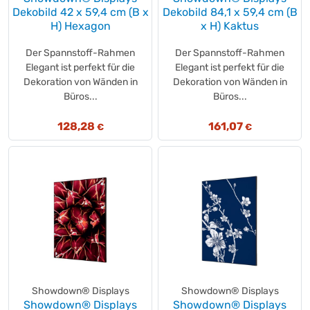
Cool
(+1)
Dekobild 42 x 59,4 cm (B x
Dekobild 84,1 x 59,4 cm (B
Corny
(+11)
H) Hexagon
x H) Kaktus
Cosmea
(+1)
Der Spannstoff-Rahmen
Der Spannstoff-Rahmen
Crafttex
(+1)
Elegant ist perfekt für die
Elegant ist perfekt für die
Curver
(+1)
Dekoration von Wänden in
Dekoration von Wänden in
CWS
(+5)
Büros...
Büros...
DéLonghi
(+1)
128,28
161,07
€
€
Daelmans
(+1)
Dallmayr
(+38)
Darbo
(+2)
DECORIS
(+1)
DECORIS
(+51)
Deflecto®
(+7)
DEISS
(+12)
Delacre
(+2)
DER GENERAL
(+1)
Showdown® Displays
Showdown® Displays
Descosept
(+1)
Showdown® Displays
Showdown® Displays