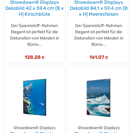
Showdown® Displays
Showdown® Displays
Eco green
(+1)
Dekobild 42 x 59,4 cm (B x
Dekobild 84,1 x 59,4 cm (B
Eco Natural
H) Kirschblüte
x H) Meeresfelsen
(+3)
ECOBRA
(+1)
Der Spannstoff-Rahmen
Der Spannstoff-Rahmen
ecover
(+7)
Elegant ist perfekt für die
Elegant ist perfekt für die
edding
(+1)
Dekoration von Wänden in
Dekoration von Wänden in
Büros...
Büros...
EDEKA
(+1)
EDUSCHO
(+1)
128,28
161,07
€
€
EDUSCHO
(+4)
Eilfix
(+3)
Eilles
(+2)
EKCOS INNOVATIONS
(+1)
elasto
(+1)
Elina
(+1)
Elix Clean
(+3)
ELOS
(+1)
EMSA
(+3)
Showdown® Displays
Showdown® Displays
ERSA
(+1)