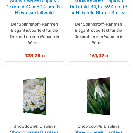
Showdown® Displays
Showdown® Displays
MARS®
(+4)
Dekobild 42 x 59,4 cm (B x
Dekobild 84,1 x 59,4 cm (B
H) Wasserfallwald
x H) Weiße Blume Spirea
MARTOR
(+1)
MARYLAND
(+7)
Der Spannstoff-Rahmen
Der Spannstoff-Rahmen
MAUL
(+13)
Elegant ist perfekt für die
Elegant ist perfekt für die
Maximex
Dekoration von Wänden in
Dekoration von Wänden in
(+1)
Büros...
Büros...
MaxiNutrition
(+7)
Medi-Inn
(+1)
128,28
161,07
€
€
Medination
(+6)
Medisana
(+16)
Meggle
(+1)
meiko
(+2)
Meister Proper
(+10)
Melitta
(+11)
Melitta
(+26)
Mellerud
(+19)
memo
(+11)
Showdown® Displays
Showdown® Displays
Mentos®
(+1)
Showdown® Displays
Showdown® Displays