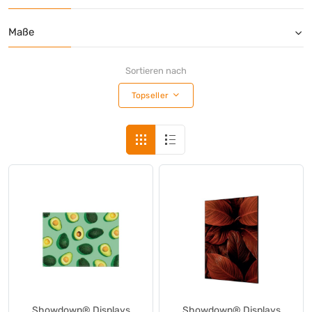
alfer
(+1)
alfi
(+8)
Maße
Alpidee
(+1)
alpro soja
(+1)
Sortieren nach
Alpro
(+4)
Topseller
aluderm®
(+43)
ALUMAXX®
(+5)
Amefa
(+34)
Amicelli
(+1)
AMPri
(+2)
ANTIKAL
(+2)
APS
(+41)
Aquarius
(+15)
Arcoroc
(+19)
Arla®
(+1)
Arla®
(+1)
ARMOR ALL
(+35)
Showdown® Displays
Showdown® Displays