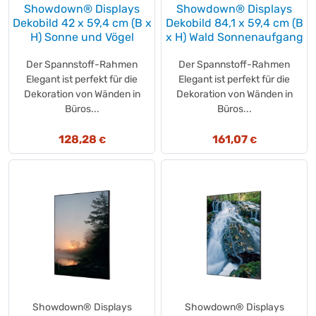
KRÜGER DAY by DAY
(+6)
Showdown® Displays
Showdown® Displays
KRÜGER FAMILY
Dekobild 42 x 59,4 cm (B x
Dekobild 84,1 x 59,4 cm (B
(+13)
H) Sonne und Vögel
x H) Wald Sonnenaufgang
KRÜGER Finest SELECTION
(+1)
KRÜGER YOU
(+4)
Der Spannstoff-Rahmen
Der Spannstoff-Rahmen
Küfa
(+2)
Elegant ist perfekt für die
Elegant ist perfekt für die
Dekoration von Wänden in
Dekoration von Wänden in
Kunzer
(+1)
Büros...
Büros...
Labello
(+1)
Lambertz
(+7)
128,28
161,07
€
€
Lamy
(+1)
Langnese
(+2)
Largo
(+1)
Lavazza
(+25)
Leatherman
(+1)
Leibniz
(+2)
Leitz
(+8)
Lenor
(+1)
LENOX®
(+2)
Showdown® Displays
Showdown® Displays
LEONARDO
(+2)