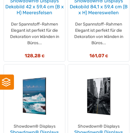
Showdown® Displays
Showdown® Displays
Eschenbach
(+1)
Dekobild 42 x 59,4 cm (B x
Dekobild 84,1 x 59,4 cm (B
esco
H) Meeresfelsen
x H) Meereswellen
(+1)
Esmeyer®
(+57)
Der Spannstoff-Rahmen
Der Spannstoff-Rahmen
Euka Menthol
(+1)
Elegant ist perfekt für die
Elegant ist perfekt für die
EVERLANDS
(+20)
Dekoration von Wänden in
Dekoration von Wänden in
Exacompta
Büros...
Büros...
(+32)
Fairy
(+5)
128,28
161,07
€
€
febreze
(+10)
FEROS
(+17)
fetra
(+608)
FILMOP
(+7)
Filtral
(+15)
FINISH
(+16)
FIRST AID ONLY®
(+15)
FIRST PLUS
(+5)
FIRST
(+3)
Showdown® Displays
Showdown® Displays
floorstar
(+1)
Showdown® Displays
Showdown® Displays