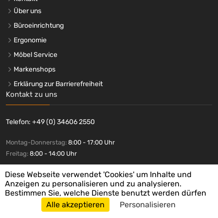
uvex
(+29)
Über uns
VANISH
(+2)
Büroeinrichtung
VARIOfit
(+194)
Ergonomie
VAR
(+59)
Möbel Service
VERIBOR
(+1)
Markenshops
VERMOP
(+9)
Erklärung zur Barrierefreiheit
VIKAN
(+10)
Kontakt zu uns
vileda PROFESSIONAL
(+3)
Vileda
(+11)
Telefon: +49 (0) 34606 2550
VISS
(+2)
VOLTCRAFT
(+1)
Montag-Donnerstag:
8:00 - 17:00 Uhr
WABECO
(+1)
Freitag:
8:00 - 14:00 Uhr
Wasa
(+1)
info@buerotec-gruppe.de
WC-Ente
Diese Webseite verwendet 'Cookies' um Inhalte und
(+2)
Anzeigen zu personalisieren und zu analysieren.
WC frisch
(+2)
Bestimmen Sie, welche Dienste benutzt werden dürfen
WEDO®
(+13)
Alle akzeptieren
Personalisieren
Zahlungsmethoden
Weidmüller
(+1)