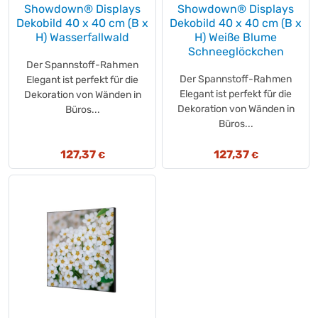
STABILA
Showdown® Displays
Showdown® Displays
(+1)
Dekobild 40 x 40 cm (B x
Dekobild 40 x 40 cm (B x
STANDARD
(+8)
H) Wasserfallwald
H) Weiße Blume
STANLEY
(+1)
Schneeglöckchen
STARBUCKS®
(+4)
Der Spannstoff-Rahmen
Der Spannstoff-Rahmen
Elegant ist perfekt für die
Starbucks
(+13)
Elegant ist perfekt für die
Dekoration von Wänden in
STARPAK
(+4)
Dekoration von Wänden in
Büros...
Stieffenhofer
(+3)
Büros...
STOP®
(+2)
127,37
127,37
Storck
€
€
(+2)
suchard express
(+1)
Südzucker
(+2)
Suma
(+1)
Sunware
(+6)
SUN
(+8)
SURIG
(+1)
Swiffer
(+8)
Swirl
(+16)