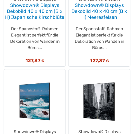
PRESSOL
Showdown® Displays
(+3)
Showdown® Displays
Dekobild 40 x 40 cm (B x
Dekobild 40 x 40 cm (B x
Pride & Soul
(+4)
H) Japanische Kirschblüte
H) Meeresfelsen
Pril
(+2)
PrimeSource
(+1)
Der Spannstoff-Rahmen
Der Spannstoff-Rahmen
Elegant ist perfekt für die
Elegant ist perfekt für die
pro-bau-tec
(+19)
Dekoration von Wänden in
Dekoration von Wänden in
ProfiCook
(+5)
Büros...
Büros...
ProfiLINE SPARSAM & SAUBER
(+1)
profix
(+2)
127,37
127,37
€
€
PROnappe
(+13)
Pronto
(+1)
Pure
(+2)
Pure
(+4)
Q-Tips
(+1)
QUANTOOL
(+5)
Quantum
(+3)
QuickFix
(+13)
Raffaello
(+1)
Showdown® Displays
Showdown® Displays