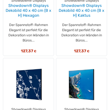
Showdown® Displays
Showdown® Displays
Pampers
Showdown® Displays
Showdown® Displays
(+17)
Dekobild 40 x 40 cm (B x
Dekobild 40 x 40 cm (B x
Panasonic
(+1)
H) Hexagon
H) Kaktus
Paperflow
(+35)
Papernet
(+28)
Der Spannstoff-Rahmen
Der Spannstoff-Rahmen
Elegant ist perfekt für die
Elegant ist perfekt für die
PAPSTAR
(+74)
Dekoration von Wänden in
Dekoration von Wänden in
PARAT
(+2)
Büros...
Büros...
Peddinghaus
(+1)
Peltor
(+1)
127,37
127,37
€
€
Persil
(+5)
Pfanner
(+2)
Philips
(+14)
Phoenix
(+2)
PiCK UP!
(+6)
PLUM
(+15)
PREMIUM PLUS
(+5)
PREMIUM
(+1)
PREMIUM
(+7)
Showdown® Displays
Showdown® Displays