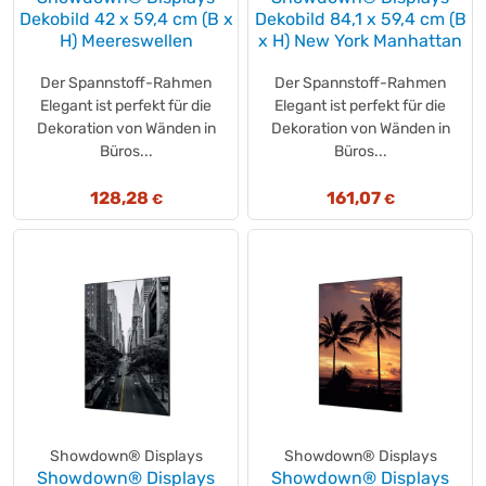
Floragard
(+3)
Dekobild 42 x 59,4 cm (B x
Dekobild 84,1 x 59,4 cm (B
Frigeo
H) Meereswellen
(+1)
x H) New York Manhattan
Fripa
(+41)
Der Spannstoff-Rahmen
Der Spannstoff-Rahmen
Frosch Oase
(+2)
Elegant ist perfekt für die
Elegant ist perfekt für die
Frosch
(+29)
Dekoration von Wänden in
Dekoration von Wänden in
funny-frisch
Büros...
Büros...
(+2)
Garantia
(+17)
128,28
161,07
€
€
GARDENA
(+87)
GEBOL
(+15)
GEDORE
(+2)
Geramöbel
(+1)
Gerolsteiner
(+1)
GESIPA
(+5)
GILLE
(+1)
Giotto®
(+2)
glade®
(+2)
Showdown® Displays
Showdown® Displays
Glanzmeister
(+1)
Showdown® Displays
Showdown® Displays