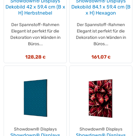
Showdown® Displays
Showdown® Displays
Caro®
(+1)
Dekobild 42 x 59,4 cm (B x
Dekobild 84,1 x 59,4 cm (B
Casali
(+2)
H) Herbstnebel
x H) Hexagon
caterado
(+3)
Der Spannstoff-Rahmen
Der Spannstoff-Rahmen
CELEBRATIONS®
(+3)
Elegant ist perfekt für die
Elegant ist perfekt für die
Cent
(+2)
Dekoration von Wänden in
Dekoration von Wänden in
CERACLEN
Büros...
(+1)
Büros...
Chio
(+1)
128,28
161,07
€
€
CHOCO CROSSIES®
(+1)
CIF
(+10)
Clatronic
(+11)
Cleanisept®
(+1)
Cocoa Fantasy
(+3)
Coffeefair
(+2)
Coleman
(+9)
ColomPac®
(+1)
contacto
(+3)
Showdown® Displays
Showdown® Displays
contigo
(+7)
Showdown® Displays
Showdown® Displays