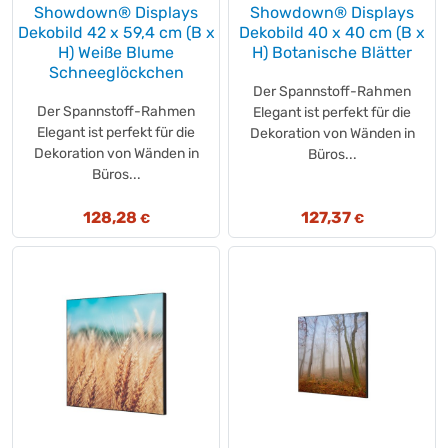
MUNK
(+189)
Showdown® Displays
Showdown® Displays
Dekobild 42 x 59,4 cm (B x
Dekobild 40 x 40 cm (B x
my basics
(+1)
H) Weiße Blume
H) Botanische Blätter
NAARMANN
(+7)
Schneeglöckchen
nakd.
(+1)
Der Spannstoff-Rahmen
Natreen
Der Spannstoff-Rahmen
(+2)
Elegant ist perfekt für die
Elegant ist perfekt für die
Dekoration von Wänden in
NATURE Star
(+3)
Dekoration von Wänden in
Büros...
Nature Valley
(+2)
Büros...
NESCAFÉ®
(+1)
NESCAFÉ®
128,28
(+2)
127,37
€
€
Nespresso®
(+1)
Nesquik®
(+2)
Nestlé
(+1)
Neutralware
(+133)
Nic Nac's
(+1)
Nilfisk
(+47)
nimm2
(+11)
NIVEA MEN
(+6)