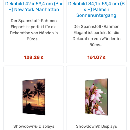
GLORIA
(+26)
Dekobild 42 x 59,4 cm (B x
Dekobild 84,1 x 59,4 cm (B
Goldmännchen
(+12)
H) New York Manhattan
x H) Palmen
Sonnenuntergang
Goobay®
(+1)
Der Spannstoff-Rahmen
GOOD SENSE
(+1)
Der Spannstoff-Rahmen
Elegant ist perfekt für die
Grafschafter
(+1)
Elegant ist perfekt für die
Dekoration von Wänden in
Green Care Professional
Dekoration von Wänden in
Büros...
(+5)
Büros...
GREENSPEED
(+34)
Gullo
(+4)
128,28
161,07
€
€
GUT & GÜNSTIG
(+15)
Hailo
(+48)
Hakle
(+1)
Hamann
(+1)
Hama
(+3)
Hansaplast
(+6)
Hanuta
(+2)
HAN
(+13)
HAN
(+2)
Showdown® Displays
Showdown® Displays
HARIBO
(+31)