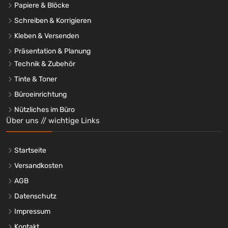
Papiere & Blöcke
Thinkfun®
(+1)
Schreiben & Korrigieren
THOMY
(+1)
Kleben & Versenden
Toblerone
(+1)
Präsentation & Planung
Toffifee
(+1)
Technik & Zubehör
TOGU
(+5)
Tontarelli
Tinte & Toner
(+2)
Tontarelli
(+5)
Büroeinrichtung
TOOLCRAFT
(+7)
Nützliches im Büro
Tork
(+80)
Über uns // wichtige Links
TUC
(+3)
TURM
(+1)
Startseite
TWIX®
(+2)
Versandkosten
ültje
(+6)
AGB
Ulrich natürlich
(+2)
Datenschutz
Unger
(+8)
UNILUX
Impressum
(+2)
UNIVERSAL PLUS
(+1)
Kontakt