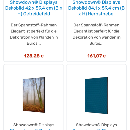
Showdown® Displays
Showdown® Displays
Brandt
(+2)
Dekobild 42 x 59,4 cm (B x
Dekobild 84,1 x 59,4 cm (B
BRAVILOR BONAMAT
H) Getreidefeld
(+2)
x H) Herbstnebel
Bref Power
(+2)
Der Spannstoff-Rahmen
Der Spannstoff-Rahmen
brennenstuhl®
(+3)
Elegant ist perfekt für die
Elegant ist perfekt für die
Brinky
(+1)
Dekoration von Wänden in
Dekoration von Wänden in
BRITA
Büros...
Büros...
(+4)
BRÜDER MANNESMANN
(+64)
128,28
161,07
€
€
BÜMAG
(+50)
BURG-WÄCHTER
(+2)
BUSSY
(+1)
C+P
(+2)
Café HAG
(+1)
Café Intención
(+1)
cafina
(+1)
CALIFORNIA SCENTS
(+3)
CAMPINGAZ
(+21)
Showdown® Displays
Showdown® Displays
Capri-Sun
(+1)