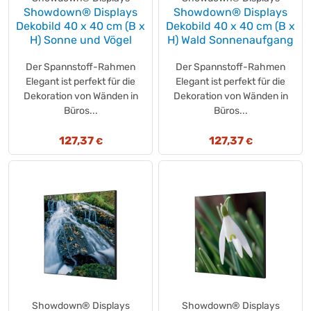
Showdown® Displays
sodastream
Showdown® Displays
(+10)
Dekobild 40 x 40 cm (B x
Dekobild 40 x 40 cm (B x
SÖHNGEN®
(+59)
H) Sonne und Vögel
H) Wald Sonnenaufgang
Soennecken
(+6)
Soennecken
Der Spannstoff-Rahmen
(+15)
Der Spannstoff-Rahmen
Elegant ist perfekt für die
Elegant ist perfekt für die
SOFT & GENTLE
(+1)
Dekoration von Wänden in
Dekoration von Wänden in
Softa
(+1)
Büros...
Büros...
SoldanPlus
(+8)
Soldan
(+2)
127,37
127,37
€
€
solex
(+13)
Somat
(+11)
SONAX
(+38)
sonett
(+1)
Spee
(+2)
Spencer
(+1)
SPLENDID
(+2)
Spontex
(+20)
SPRiNTUS
(+1)
Showdown® Displays
Showdown® Displays