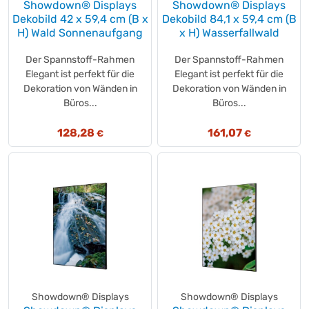
Showdown® Displays
Showdown® Displays
LIGHTPAK®
Dekobild 42 x 59,4 cm (B x
(+10)
Dekobild 84,1 x 59,4 cm (B
H) Wald Sonnenaufgang
x H) Wasserfallwald
LINDESA
(+2)
Lindt
(+5)
Der Spannstoff-Rahmen
Der Spannstoff-Rahmen
LION®
(+2)
Elegant ist perfekt für die
Elegant ist perfekt für die
Dekoration von Wänden in
LIVOS
Dekoration von Wänden in
(+3)
Büros...
Büros...
Lloyd
(+1)
LocknLock
(+1)
128,28
161,07
€
€
LUCART
(+3)
LUMINEO
(+19)
LUX
(+1)
M&M'S®
(+5)
magnetoplan®
(+2)
Maitre
(+6)
Makita®
(+127)
Manner
(+10)
MAOAM
(+4)
Showdown® Displays
Showdown® Displays
MAPA
(+7)