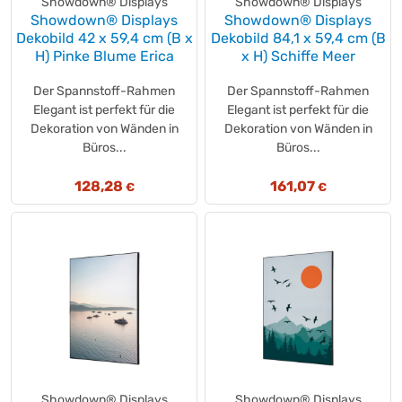
Showdown® Displays
Showdown® Displays
Hoppe
(+14)
Showdown® Displays
Showdown® Displays
Dekobild 42 x 59,4 cm (B x
Dekobild 84,1 x 59,4 cm (B
HOSTESS
(+1)
H) Pinke Blume Erica
x H) Schiffe Meer
Hotbox
(+2)
HUXOL
(+1)
Der Spannstoff-Rahmen
Der Spannstoff-Rahmen
HYGOSTAR
Elegant ist perfekt für die
(+7)
Elegant ist perfekt für die
Dekoration von Wänden in
Dekoration von Wänden in
IDEE
(+1)
Büros...
Büros...
JACKSON SAFETY
(+2)
JACOBS
(+30)
128,28
161,07
€
€
JSA
(+5)
JURA
(+13)
Kaba
(+1)
Käfer
(+2)
KAEMINGK
(+5)
Kärcher
(+93)
Kappus
(+1)
Katjes
(+11)
Katrin
(+47)
Showdown® Displays
Showdown® Displays