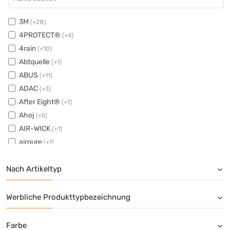
3M
(+28)
4PROTECT®
(+4)
4rain
(+10)
Abtquelle
(+1)
ABUS
(+11)
ADAC
(+3)
After Eight®
(+1)
Ahoj
(+5)
AIR-WICK
(+1)
airpure
(+1)
Ajax
(+3)
Nach Artikeltyp
Alassio®
(+12)
ALBA
(+5)
Alberto
(+3)
Werbliche Produkttypbezeichnung
albi
(+1)
ALCO
(+2)
Farbe