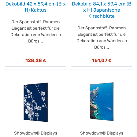
DESOsurFIX
(+1)
Dekobild 42 x 59,4 cm (B x
Dekobild 84,1 x 59,4 cm (B
Develey
(+2)
H) Kaktus
x H) Japanische
Kirschblüte
Dextro Energy
(+1)
Der Spannstoff-Rahmen
DIAMANT
(+11)
Der Spannstoff-Rahmen
Elegant ist perfekt für die
Diaper Champ
(+2)
Elegant ist perfekt für die
Dekoration von Wänden in
DJOIS
(+2)
Dekoration von Wänden in
Büros...
Büros...
Domestos
(+3)
Doppelherz
(+37)
128,28
161,07
€
€
DOVE
(+1)
Dr. Deppe
(+6)
Dr. Schumacher
(+3)
DREITURM
(+2)
Duni
(+3)
duplo
(+1)
DURABLE
(+28)
Durstlöscher
(+1)
easy absorb
(+2)
Showdown® Displays
Showdown® Displays
Eco-Fix
(+1)