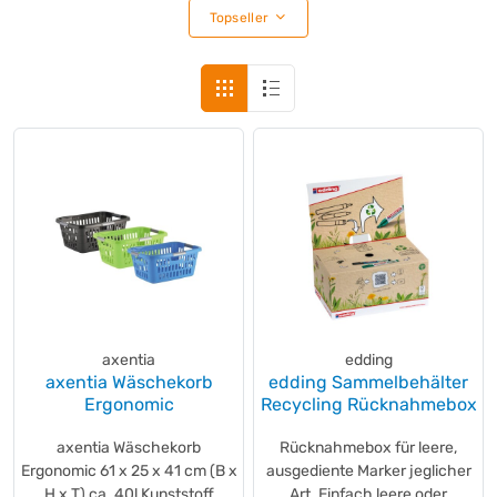
Topseller
axentia
edding
axentia Wäschekorb
edding Sammelbehälter
Ergonomic
Recycling Rücknahmebox
axentia Wäschekorb
Rücknahmebox für leere,
Ergonomic 61 x 25 x 41 cm (B x
ausgediente Marker jeglicher
H x T) ca. 40l Kunststoff
Art. Einfach leere oder