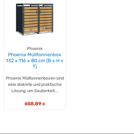
Phoenix
Phoenix Mülltonnenbox
132 x 116 x 80 cm (B x H x
T)
Phoenix Mülltonnenboxen sind
eine diskrete und praktische
Lösung, um Sauberkeit...
658,89
€