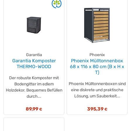
Garantia
Phoenix
Garantia Komposter
Phoenix Mülltonnenbox
THERMO-WOOD
68 x 116 x 80 cm (B x H x
T)
Der robuste Komposter mit
Phoenix Mülltonnenboxen sind
Bodengitter im edlem
eine diskrete und praktische
Holzdekor. Bequemes Befüllen
Lösung, um Sauberkeit...
durch...
89,99
395,39
€
€