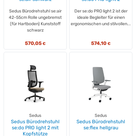
TOGU
(+7)
Sedus Bürodrehstuhl se:air
Der se:do PRO light 2 ist der
TOOLCRAFT
(+6)
42-55cm Rolle ungebremst
ideale Begleiter für einen
TOPSTAR
(+137)
(für Hartboden) Kunststoff
ergonomischen und stilvollen...
Trend Office
(+8)
schwarz
UNILUX
(+81)
570,05
574,10
Unilux
€
€
(+4)
value
(+1)
Waldmann
(+4)
WEDO®
(+19)
WENKO
(+1)
Westcott
(+2)
without brand
(+3)
Sedus
Sedus
Sedus Bürodrehstuhl
Sedus Bürodrehstuhl
se:do PRO light 2 mit
se:flex hellgrau
Kopfstütze