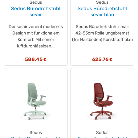
MAUL
(+114)
Sedus
Sedus
Sedus Bürodrehstuhl
MAXIMUS
Sedus Bürodrehstuhl
(+1)
se:air
se:air blau
Medisana
(+1)
memo
(+66)
Der se:air vereint modernes
Sedus Bürodrehstuhl se:air
meychair
(+100)
Design mit funktionalem
42-55cm Rolle ungebremst
Komfort. Mit seiner
(für Hartboden) Kunststoff blau
Miltex
(+24)
luftdurchlässigen...
Neutralware
(+327)
Neutralware
(+3)
588,45
625,76
€
€
novus®
(+1)
NowyStyl
(+33)
OK CARS
(+1)
Paperflow
(+187)
Phoenix
(+226)
Playroom
(+1)
pro-bau-tec
(+6)
prosedia
(+2)
QUANTOOL
(+4)
Sedus
Sedus
RAU
(+336)