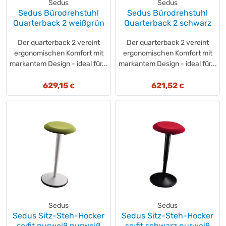
Sedus
Sedus
Sedus Bürodrehstuhl
Sedus Bürodrehstuhl
Quarterback 2 weißgrün
Quarterback 2 schwarz
Der quarterback 2 vereint
Der quarterback 2 vereint
ergonomischen Komfort mit
ergonomischen Komfort mit
markantem Design - ideal für...
markantem Design - ideal für...
629,15
621,52
€
€
Sedus
Sedus
Sedus Sitz-Steh-Hocker
Sedus Sitz-Steh-Hocker
se:fit purweiß purweiß
se:fit schwarz purweiß