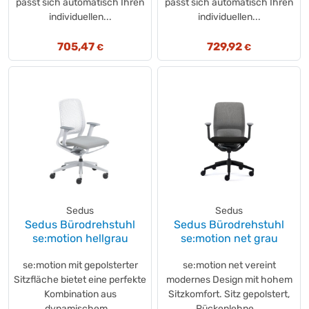
passt sich automatisch Ihren
passt sich automatisch Ihren
individuellen...
individuellen...
705,47
729,92
€
€
Sedus
Sedus
Sedus Bürodrehstuhl
Sedus Bürodrehstuhl
se:motion hellgrau
se:motion net grau
se:motion mit gepolsterter
se:motion net vereint
Sitzfläche bietet eine perfekte
modernes Design mit hohem
Kombination aus
Sitzkomfort. Sitz gepolstert,
dynamischem...
Rückenlehne...