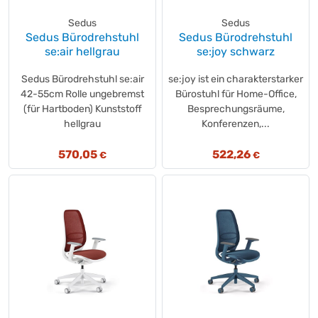
hjh OFFICE
(+89)
interstuhl
Sedus
Sedus
(+6)
Sedus Bürodrehstuhl
Sedus Bürodrehstuhl
Interstuhl
(+9)
se:air hellgrau
se:joy schwarz
JSA
(+1)
KAEMINGK
Sedus Bürodrehstuhl se:air
se:joy ist ein charakterstarker
(+2)
42-55cm Rolle ungebremst
Bürostuhl für Home-Office,
Kensington
(+4)
(für Hartboden) Kunststoff
Besprechungsräume,
Kerkmann
(+9)
hellgrau
Konferenzen,...
KNIPEX
(+1)
Legamaster
570,05
(+20)
522,26
€
€
Leitz
(+16)
LimarLite®
(+1)
Löffler
(+11)
LUCTRA
(+2)
Luellmann
(+3)
LUMINEO
(+60)
magnetoplan®
(+8)
Marahrens
(+1)