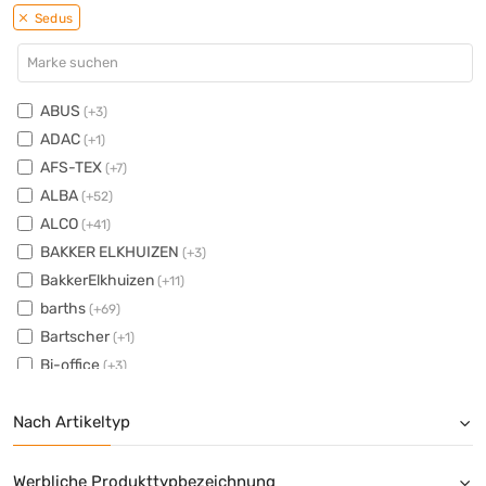
Sedus
ABUS
(+3)
ADAC
(+1)
AFS-TEX
(+7)
ALBA
(+52)
ALCO
(+41)
BAKKER ELKHUIZEN
(+3)
BakkerElkhuizen
(+11)
barths
(+69)
Bartscher
(+1)
Bi-office
(+3)
bimos
(+11)
Nach Artikeltyp
BOI
(+1)
BÜMAG
(+1)
BURG-WÄCHTER
(+62)
Werbliche Produkttypbezeichnung