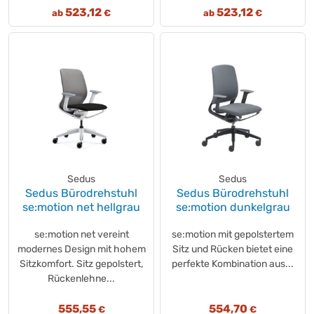
523,12
523,12
ab
€
ab
€
Sedus
Sedus
Sedus Bürodrehstuhl
Sedus Bürodrehstuhl
se:motion net hellgrau
se:motion dunkelgrau
se:motion net vereint
se:motion mit gepolstertem
modernes Design mit hohem
Sitz und Rücken bietet eine
Sitzkomfort. Sitz gepolstert,
perfekte Kombination aus...
Rückenlehne...
555,55
554,70
€
€