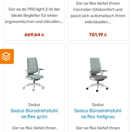
Der se:flex bietet Ihnen
Der se:do PRO light 2 ist der
höchsten Sitzkomfort und
ideale Begleiter für einen
passt sich automatisch Ihren
ergonomischen und stilvollen...
individuellen...
669,64
761,19
€
€
Sedus
Sedus
Sedus Bürodrehstuhl
Sedus Bürodrehstuhl
se:flex grün
se:flex hellgrau
Der se:flex bietet Ihnen
Der se:flex bietet Ihnen