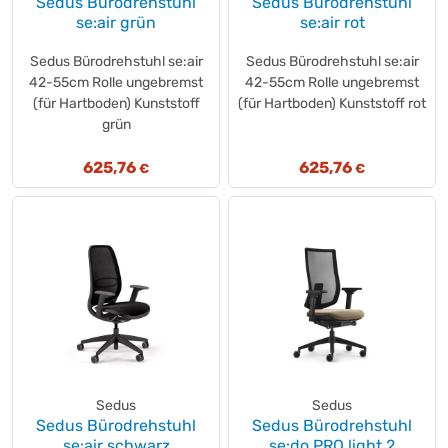
Sedus Bürodrehstuhl
Sedus Bürodrehstuhl
relaxdays
se:air grün
se:air rot
(+1)
Renkforce
(+1)
Sedus Bürodrehstuhl se:air
Sedus Bürodrehstuhl se:air
rocada
(+27)
42-55cm Rolle ungebremst
42-55cm Rolle ungebremst
ROLINE
(+5)
(für Hartboden) Kunststoff
(für Hartboden) Kunststoff rot
RS
grün
(+7)
Rubbermaid
(+18)
625,76
625,76
€
€
SCANGRIP
(+1)
Schuebo
(+1)
SCHULTE
(+1)
SCHULTE
(+68)
Showdown® Displays
(+3)
SÖHNGEN®
(+1)
Soennecken
(+3)
technoline®
(+19)
tesa®
(+3)
Sedus
Sedus
Tex
(+5)
Sedus Bürodrehstuhl
Sedus Bürodrehstuhl
Time Timer
(+1)
se:air schwarz
se:do PRO light 2