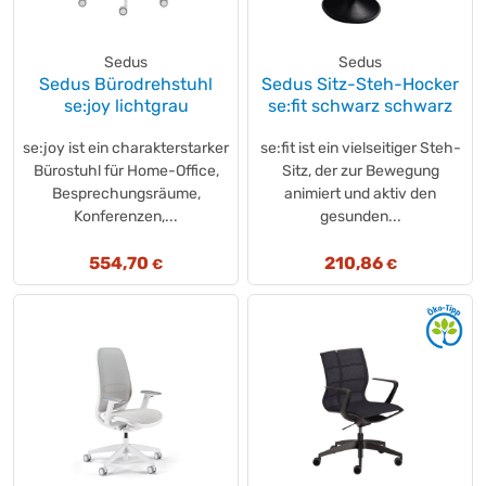
Ergotron
(+1)
Exacompta
(+1)
Sedus
Sedus
Fellowes®
(+11)
Sedus Bürodrehstuhl
Sedus Sitz-Steh-Hocker
FEROS
(+48)
se:joy lichtgrau
se:fit schwarz schwarz
fetra
(+14)
se:joy ist ein charakterstarker
se:fit ist ein vielseitiger Steh-
Floortex
(+1)
Bürostuhl für Home-Office,
Sitz, der zur Bewegung
Flo
(+1)
Besprechungsräume,
animiert und aktiv den
FRANKEN
(+5)
Konferenzen,...
gesunden...
Geramöbel
(+122)
554,70
210,86
€
€
GROTHE
(+1)
Hama
(+34)
Hammerbacher
(+2)
Hammerbacher
(+515)
Hammerbacher
(+3)
Hansa
(+25)
HEDI
(+1)
Hetzel
(+1)