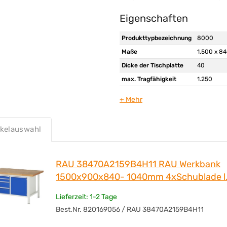
Eigenschaften
Produkttypbezeichnung
8000
Maße
1.500 x 84
Dicke der Tischplatte
40
max. Tragfähigkeit
1.250
höhenverstellbar
Ja
Anzahl der Fachböden
1 Fachbod
Anzahl Schubladen
4 Schubla
ikelauswahl
Höhe der Schublade
2 x 90, 2 x
Tragfähigkeit der
100
Schublade
RAU 38470A2159B4H11 RAU Werkbank
Art des Auszuges
Teilauszug
1500x900x840- 1040mm 4xSchublade l.
Anzahl der Türen
1 Tür
Lieferzeit: 1-2 Tage
Ausführung der Tür
Flügeltür
Best.Nr. 820169056 / RAU 38470A2159B4H11
max. Öffnungswinkel
180
Form des Griffes
Griffleiste