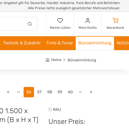
r Angebot gilt für Gewerbe, Handel, Industrie, freie Berufe und Behörden.
Alle Preise netto zuzüglich gesetzlicher Mehrwertsteuer.
Meine Listen
Mein Konto
Warenkorb
Technik & Zubehör
Tinte & Toner
Büroeinrichtung
Nützl
Home
Büroeinrichtung
«
··
56
57
58
59
60
··
»
 1.500 x
RAU
 (B x H x T)
Unser Preis: