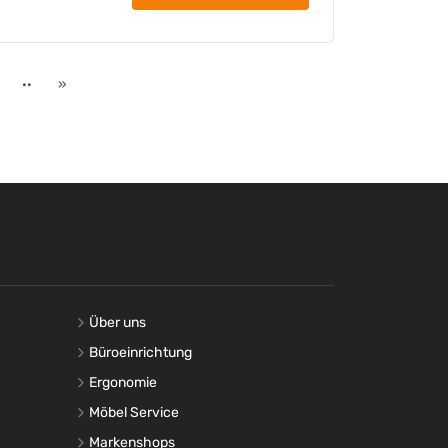
hloss
l
hriftungsstreifen
··
»
eugwand 01 (EEBWKS01150012), 02 (EEBWKS02150012),
S03150012), 04 (EEBWKS04150012), 05
150012), 06 (EEBWKS06150012)
montiert
ssiv
 pulverbeschichtet
verbeschichtet
Über uns
Büroeinrichtung
u
Ergonomie
Möbel Service
Markenshops