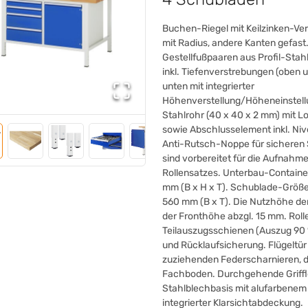
Buchen-Riegel mit Keilzinken-Ve
mit Radius, andere Kanten gefast
Gestellfußpaaren aus Profil-Stah
inkl. Tiefenverstrebungen (oben u
unten mit integrierter
Höhenverstellung/Höheneinstellun
Stahlrohr (40 x 40 x 2 mm) mit L
sowie Abschlusselement inkl. Ni
Anti-Rutsch-Noppe für sicheren 
sind vorbereitet für die Aufnah
Rollensatzes. Unterbau-Container
mm (B x H x T). Schublade-Größ
560 mm (B x T). Die Nutzhöhe de
der Fronthöhe abzgl. 15 mm. Roll
Teilauszugsschienen (Auszug 90 %
und Rücklaufsicherung. Flügeltür 
zuziehenden Federscharnieren, da
Fachboden. Durchgehende Griffle
Stahlblechbasis mit alufarbenem
integrierter Klarsichtabdeckung.