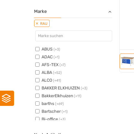
Marke
RAU
ABUS
(+3)
ADAC
(+1)
AFS-TEX
(+7)
ALBA
(+52)
ALCO
(+41)
BAKKER ELKHUIZEN
(+3)
BakkerElkhuizen
(+11)
barths
(+69)
Bartscher
(+1)
Bi-office
(+3)
bimos
(+11)