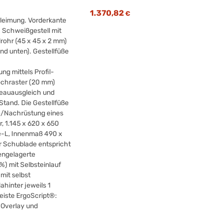
1.370,82
€
rleimung. Vorderkante
. Schweißgestell mit
lrohr (45 x 45 x 2 mm)
nd unten). Gestellfüße
g mittels Profil-
ochraster (20 mm)
veauausgleich und
Stand. Die Gestellfüße
me/Nachrüstung eines
, 1.145 x 620 x 650
e-L, Innenmaß 490 x
r Schublade entspricht
engelagerte
) mit Selbsteinlauf
mit selbst
hinter jeweils 1
iste ErgoScript®:
 Overlay und