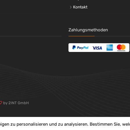
Kontakt
Werbliche
Werkbank
Produkttypbezeichnung
Made in Germany
Ja
Zahlungsmethoden
by 2INT GmbH
igen zu personalisieren und zu analysieren. Bestimmen Sie, we