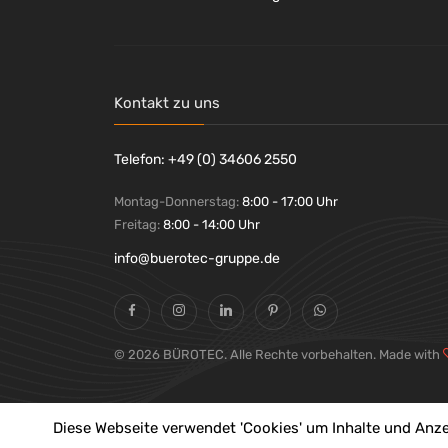
HEDI
(+1)
Hetzel
(+1)
hjh OFFICE
(+89)
interstuhl
(+6)
Kontakt zu uns
Interstuhl
(+9)
JSA
(+1)
Telefon: +49 (0) 34606 2550
KAEMINGK
(+2)
Kensington
(+4)
Montag-Donnerstag:
8:00 - 17:00 Uhr
Kerkmann
Freitag:
8:00 - 14:00 Uhr
(+9)
KNIPEX
(+1)
info@buerotec-gruppe.de
Legamaster
(+20)
Leitz
(+16)
LimarLite®
(+1)
Löffler
© 2026 BÜROTEC. Alle Rechte vorbehalten. Made with
(+11)
LUCTRA
(+2)
Luellmann
(+3)
Diese Webseite verwendet 'Cookies' um Inhalte und Anze
LUMINEO
(+60)