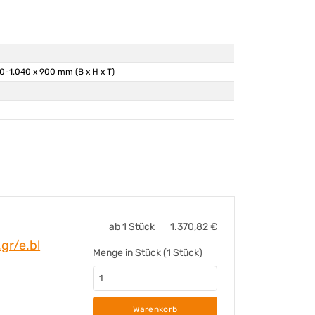
0-1.040 x 900 mm (B x H x T)
en, höhenverstellbar
den
 180
ab 1 Stück
1.370,82
€
gr/e.bl
Menge in Stück (1 Stück)
Warenkorb