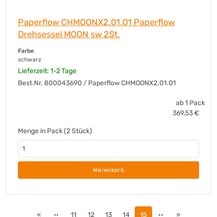
Tex
(+5)
Paperflow CHMOONX2.01.01 Paperflow
Time Timer
(+1)
Drehsessel MOON sw 2St.
TOGU
(+8)
TOOLCRAFT
(+6)
Farbe
schwarz
TOPSTAR
(+137)
Lieferzeit: 1-2 Tage
Trend Office
(+8)
Best.Nr. 800043690 / Paperflow CHMOONX2.01.01
UNILUX
(+81)
Unilux
(+4)
ab 1 Pack
value
(+1)
369,53
€
Waldmann
(+4)
Menge in Pack (2 Stück)
WEDO®
(+19)
WENKO
(+1)
Westcott
(+2)
Warenkorb
without brand
(+3)
«
··
11
12
13
14
15
··
»