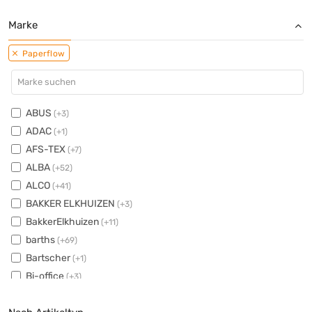
Marke
Paperflow
ABUS
(+3)
ADAC
(+1)
AFS-TEX
(+7)
ALBA
(+52)
ALCO
(+41)
BAKKER ELKHUIZEN
(+3)
BakkerElkhuizen
(+11)
barths
(+69)
Bartscher
(+1)
Bi-office
(+3)
bimos
(+11)