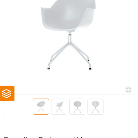
Energizer®
(+1)
ErgoTrading
(+2)
Ergotron
(+1)
Exacompta
(+1)
Fellowes®
(+11)
FEROS
(+48)
fetra
(+14)
Floortex
(+1)
Flo
(+1)
FRANKEN
(+5)
Geramöbel
(+122)
GROTHE
(+1)
Hama
(+34)
Hammerbacher
(+2)
Hammerbacher
(+515)
Hammerbacher
(+3)
Hansa
(+25)