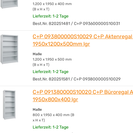
1.200 x 1.950 x 400 mm
(B x H x T)
Lieferzeit: 1-2 Tage
Best.Nr. 820251481 / C+P 093600000S10031
C+P 093800000S10029 C+P Aktenregal
1950x1200x500mm lgr
Maße
1.200 x 1.950 x 500 mm
(B x H x T)
Lieferzeit: 1-2 Tage
Best.Nr. 820251581 / C+P 093800000S10029
C+P 091380000S10020 C+P Büroregal 
1950x800x400 lgr
Maße
800 x 1.950 x 400 mm (B
x H x T)
Lieferzeit: 1-2 Tage