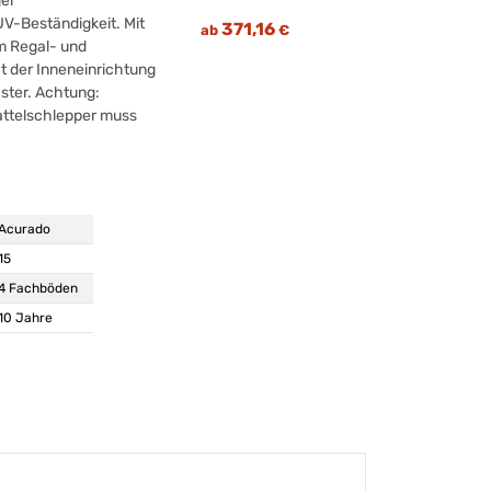
ger
V-Beständigkeit. Mit
371,16
ab
€
em Regal- und
t der Inneneinrichtung
ster. Achtung:
attelschlepper muss
Acurado
15
4 Fachböden
10 Jahre
Stahl, lackiert
Stahl, lackiert
lichtgrau
Regal Acurado
Ja