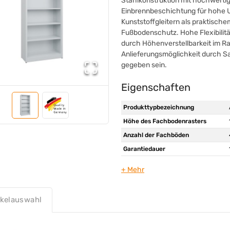
Stahlkonstruktion mit hochwerti
Einbrennbeschichtung für hohe U
Kunststoffgleitern als praktisch
Fußbodenschutz. Hohe Flexibilitä
durch Höhenverstellbarkeit im Ra
Anlieferungsmöglichkeit durch S
gegeben sein.
Eigenschaften
Produkttypbezeichnung
Höhe des Fachbodenrasters
Anzahl der Fachböden
Garantiedauer
Werkstoff
Werkstoff des Fachbodens
Farbe
ikelauswahl
Werbliche Produkttypbezeichnung
Lieferhinweis