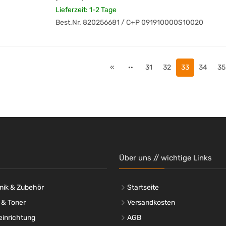
Lieferzeit: 1-2 Tage
Best.Nr. 820256681 / C+P 091910000S10020
«
··
31
32
33
34
35
Über uns // wichtige Links
nik & Zubehör
Startseite
 & Toner
Versandkosten
einrichtung
AGB