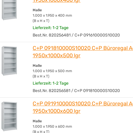
Maße
1.000 x 1.950 x 400 mm
(B x H x T)
Lieferzeit: 1-2 Tage
Best.Nr. 820256481 / C+P 091610000S10020
C+P 091810000S10020 C+P Büroregal A
1950x1000x500 lgr
Maße
1.000 x 1.950 x 500 mm
(B x H x T)
Lieferzeit: 1-2 Tage
Best.Nr. 820256581 / C+P 091810000S10020
C+P 091910000S10020 C+P Büroregal A
1950x1000x600 lgr
Maße
1.000 x 1.950 x 600 mm
(B x H x T)