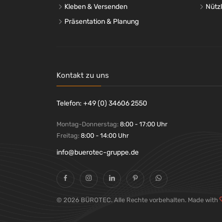
technoline®
(+19)
Kleben & Versenden
Nütz
tesa®
(+3)
Präsentation & Planung
Tex
(+5)
Time Timer
(+1)
TOGU
(+7)
TOOLCRAFT
(+6)
Kontakt zu uns
TOPSTAR
(+137)
Trend Office
(+8)
Telefon: +49 (0) 34606 2550
UNILUX
(+81)
Unilux
(+4)
Montag-Donnerstag:
8:00 - 17:00 Uhr
value
(+1)
Freitag:
8:00 - 14:00 Uhr
Waldmann
(+4)
info@buerotec-gruppe.de
WEDO®
(+19)
WENKO
(+1)
Westcott
(+2)
without brand
(+3)
© 2026 BÜROTEC. Alle Rechte vorbehalten. Made with