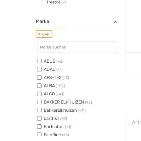
Tresore
(7)
Marke
C+P
ABUS
(+3)
ADAC
(+1)
AFS-TEX
(+7)
ALBA
(+52)
ALCO
(+41)
BAKKER ELKHUIZEN
(+3)
BakkerElkhuizen
(+11)
barths
(+69)
Art
Bartscher
(+1)
Bi-office
(+3)