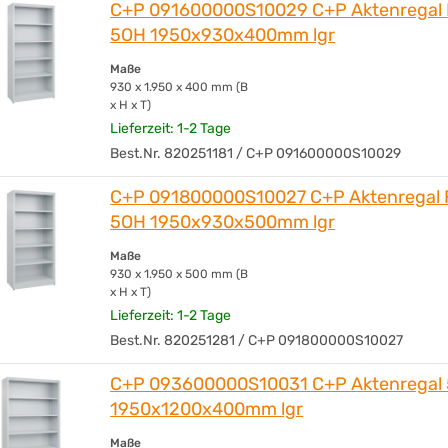
Tragkraft pro Boden
C+P 091600000S10029 C+P Aktenregal
5OH 1950x930x400mm lgr
Made in Germany
Maße
930 x 1.950 x 400 mm (B
x H x T)
Lieferzeit: 1-2 Tage
Best.Nr. 820251181 / C+P 091600000S10029
C+P 091800000S10027 C+P Aktenregal
5OH 1950x930x500mm lgr
Maße
930 x 1.950 x 500 mm (B
x H x T)
Lieferzeit: 1-2 Tage
Best.Nr. 820251281 / C+P 091800000S10027
C+P 093600000S10031 C+P Aktenregal
1950x1200x400mm lgr
Maße