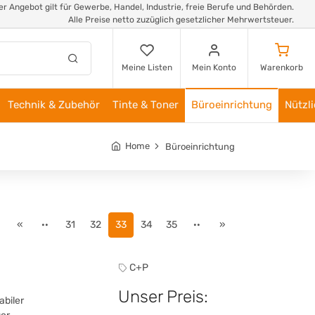
r Angebot gilt für Gewerbe, Handel, Industrie, freie Berufe und Behörden.
Alle Preise netto zuzüglich gesetzlicher Mehrwertsteuer.
Meine Listen
Mein Konto
Warenkorb
Technik & Zubehör
Tinte & Toner
Büroeinrichtung
Nützl
Home
Büroeinrichtung
«
··
31
32
33
34
35
··
»
C+P
Unser Preis:
abiler