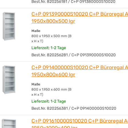
Best.Nr. 820256181 / C+P 091380000S10020
C+P 091390000S10020 C+P Büroregal 
1950x800x500 lgr
Maße
800 x 1.950 x 500 mm (B
x H x T)
Lieferzeit: 1-2 Tage
Best.Nr. 820256281 / C+P 091390000S10020
C+P 091400000S10020 C+P Büroregal 
1950x800x600 lgr
Maße
800 x 1.950 x 600 mm (B
x H x T)
Lieferzeit: 1-2 Tage
Best.Nr. 820256381 / C+P 091400000S10020
C+P 091610000S10020 C+P Büroregal A
1950x1000x400 lgr