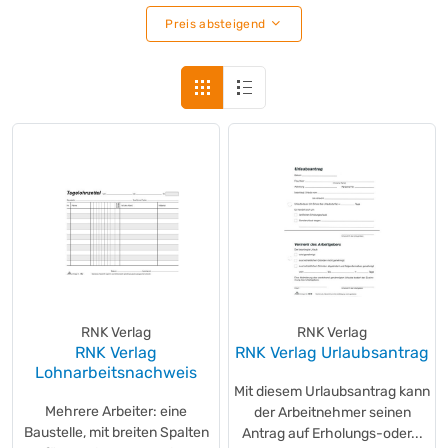
Info
(+7)
Preis absteigend
König & Ebhardt
(+31)
Landré
(+1)
Leitz
(+5)
MAESTRO®
(+5)
MM BLOOM
(+4)
Multicopy
(+3)
Nautilus®
(+3)
Navigator
(+1)
Navigator
(+9)
Neutralware
(+29)
New Future
(+5)
Oxford
(+29)
RNK Verlag
RNK Verlag
PAGNA
RNK Verlag
RNK Verlag Urlaubsantrag
(+1)
Lohnarbeitsnachweis
Pelikan
(+7)
Mit diesem Urlaubsantrag kann
Perleberg
(+8)
Mehrere Arbeiter: eine
der Arbeitnehmer seinen
Plano®
(+1)
Baustelle, mit breiten Spalten
Antrag auf Erholungs-oder...