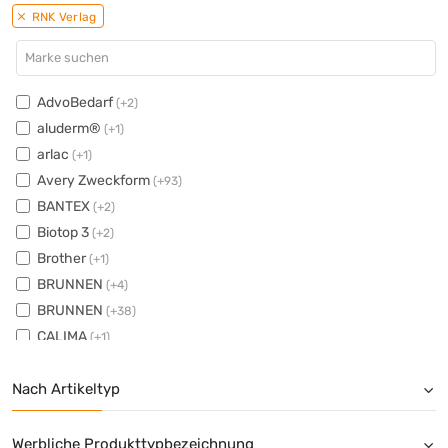
RNK Verlag
AdvoBedarf
(+2)
aluderm®
(+1)
arlac
(+1)
Avery Zweckform
(+93)
BANTEX
(+2)
Biotop 3
(+2)
Brother
(+1)
BRUNNEN
(+4)
BRUNNEN
(+38)
CALIMA
(+1)
Canon
(+42)
Nach Artikeltyp
Clairefontaine
(+52)
Color Copy
(+17)
Diebold Nixdorf
(+1)
Werbliche Produkttypbezeichnung