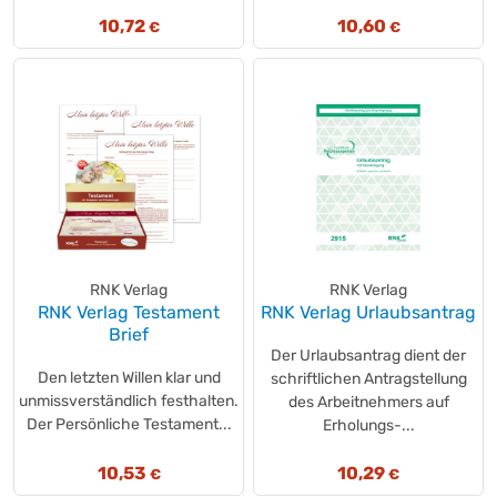
Soennecken
(+73)
10,72
10,60
€
€
SoldanPlus
(+1)
SoldanPlus
(+19)
Staufen
(+111)
Steinbeis
(+7)
tecno
(+19)
tecno
(+1)
tesa®
(+4)
UPM Notes
(+12)
Ursus Staufen
(+6)
Ursus®
RNK Verlag
RNK Verlag
(+1)
RNK Verlag Testament
RNK Verlag Urlaubsantrag
URSUS
(+2)
Brief
VEIT
(+6)
Der Urlaubsantrag dient der
Westcott
Den letzten Willen klar und
(+2)
schriftlichen Antragstellung
unmissverständlich festhalten.
des Arbeitnehmers auf
without brand
(+1)
Der Persönliche Testament...
Erholungs-...
Xerox
(+10)
ZANDERS
(+1)
10,53
10,29
€
€