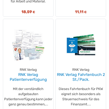
für Arbeit und Material.
Post-it®
(+7)
Post-it®
(+12)
18,59
11,11
€
€
Post-it®
(+25)
Post-it®
(+1)
Post-it®
(+16)
Post-it®
(+54)
Post-it®
(+6)
Print Inform
(+1)
Rauch
(+1)
Recyconomic®
(+1)
Rey
(+1)
RNK Verlag
RNK Verlag
Rey
(+1)
RNK Verlag
RNK Verlag Fahrtenbuch 2
Rey
(+1)
Patientenverfügung
St./Pack.
Saveco
(+4)
Mit der verständlich
Dieses Fahrtenbuch für PKW
share
(+16)
aufgebauten
eignet sich besonders als
SIGEL
(+93)
Patientenverfügung kann jeder
Steuernachweis für das
Soennecken
(+23)
ganz genau bestimmen,...
Finanzamt....