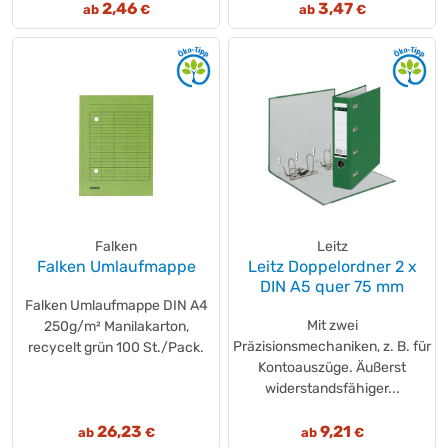
2,46
3,47
ab
€
ab
€
Falken
Leitz
Falken Umlaufmappe
Leitz Doppelordner 2 x
DIN A5 quer 75 mm
Falken Umlaufmappe DIN A4
Mit zwei
250g/m² Manilakarton,
Präzisionsmechaniken, z. B. für
recycelt grün 100 St./Pack.
Kontoauszüge. Äußerst
widerstandsfähiger...
26,23
9,21
ab
€
ab
€