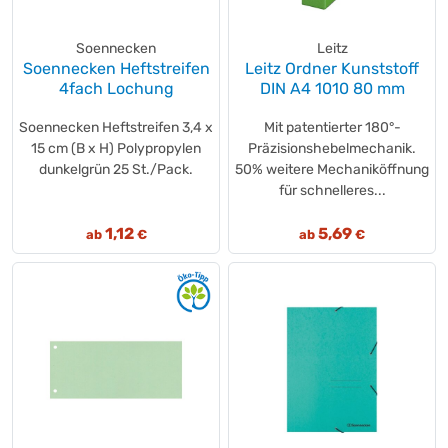
Soennecken
Leitz
Soennecken Heftstreifen
Leitz Ordner Kunststoff
4fach Lochung
DIN A4 1010 80 mm
Soennecken Heftstreifen 3,4 x
Mit patentierter 180°-
15 cm (B x H) Polypropylen
Präzisionshebelmechanik.
dunkelgrün 25 St./Pack.
50% weitere Mechaniköffnung
für schnelleres...
1,12
5,69
ab
€
ab
€