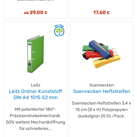
29,00
17,60
ab
€
€
Leitz
Soennecken
Leitz Ordner Kunststoff
Soennecken Heftstreifen
DIN A4 1015 52 mm
Soennecken Heftstreifen 3,4 x
Mit patentierter 180°-
15 cm (B x H) Polypropylen
Präzisionshebelmechanik.
dunkelgrün 25 St./Pack.
50% weitere Mechaniköffnung
für schnelleres...