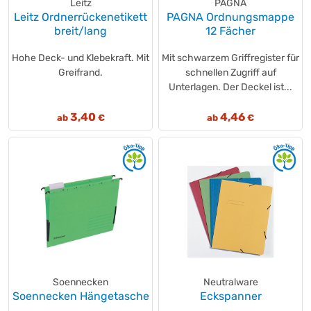
Leitz
PAGNA
Leitz Ordnerrückenetikett
PAGNA Ordnungsmappe
breit/lang
12 Fächer
Hohe Deck- und Klebekraft. Mit
Mit schwarzem Griffregister für
Greifrand.
schnellen Zugriff auf
Unterlagen. Der Deckel ist...
3,40
4,46
ab
€
ab
€
Soennecken
Neutralware
Soennecken Hängetasche
Eckspanner