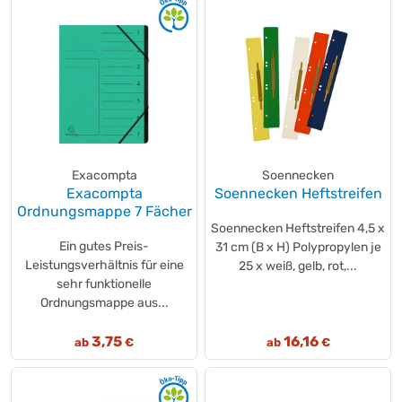
Exacompta
Soennecken
Exacompta
Soennecken Heftstreifen
Ordnungsmappe 7 Fächer
Soennecken Heftstreifen 4,5 x
Ein gutes Preis-
31 cm (B x H) Polypropylen je
Leistungsverhältnis für eine
25 x weiß, gelb, rot,...
sehr funktionelle
Ordnungsmappe aus...
3,75
16,16
ab
€
ab
€