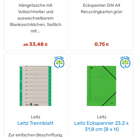
Hängetasche mit
Eckspanner DIN A4
Vollsichtreiter und
Recyclingkarton grün
auswechselbarem
Blankoschildchen. Seitlich
mit...
33,48
0,75
ab
€
€
Leitz
Leitz
Leitz Trennblatt
Leitz Eckspanner 23,2 x
31,8 cm (B x H)
Zur einfachen Beschriftung,