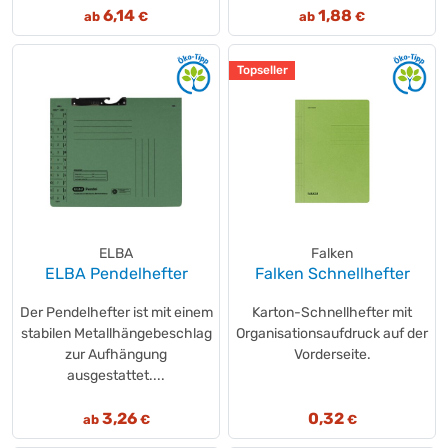
6,14
1,88
ab
€
ab
€
Topseller
ELBA
Falken
ELBA Pendelhefter
Falken Schnellhefter
Der Pendelhefter ist mit einem
Karton-Schnellhefter mit
stabilen Metallhängebeschlag
Organisationsaufdruck auf der
zur Aufhängung
Vorderseite.
ausgestattet....
3,26
0,32
ab
€
€