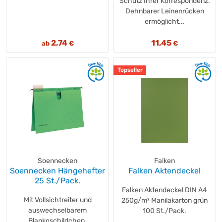
Schutz Ihrer Korrespondenz.
Dehnbarer Leinenrücken
ermöglicht...
2,74
11,45
ab
€
€
Topseller
Soennecken
Falken
Soennecken Hängehefter
Falken Aktendeckel
25 St./Pack.
Falken Aktendeckel DIN A4
Mit Vollsichtreiter und
250g/m² Manilakarton grün
auswechselbarem
100 St./Pack.
Blankoschildchen.