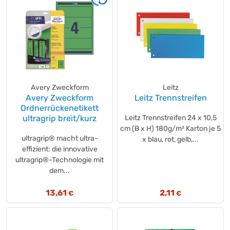
Avery Zweckform
Leitz
Avery Zweckform
Leitz Trennstreifen
Ordnerrückenetikett
ultragrip breit/kurz
Leitz Trennstreifen 24 x 10,5
cm (B x H) 180g/m² Karton je 5
ultragrip® macht ultra-
x blau, rot, gelb,...
effizient: die innovative
ultragrip®-Technologie mit
dem...
13,61
2,11
€
€