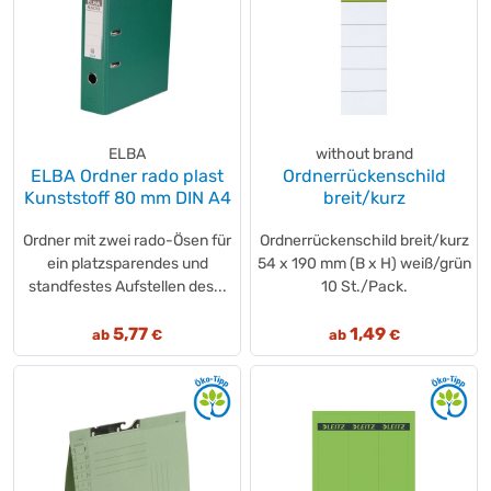
ELBA
without brand
ELBA Ordner rado plast
Ordnerrückenschild
Kunststoff 80 mm DIN A4
breit/kurz
Ordner mit zwei rado-Ösen für
Ordnerrückenschild breit/kurz
ein platzsparendes und
54 x 190 mm (B x H) weiß/grün
standfestes Aufstellen des...
10 St./Pack.
5,77
1,49
ab
€
ab
€