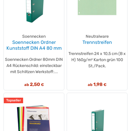
Soennecken
Neutralware
Soennecken Ordner
Trennstreifen
Kunststoff DIN A4 80 mm
Trennstreifen 24 x 10,5 cm (B x
Soennecken Ordner 80mm DIN
H) 160g/m² Karton grün 100
A4 Rückenschild: einsteckbar
St./Pack.
mit Schlitzen Werkstoff:...
2,50
1,98
ab
€
ab
€
Topseller