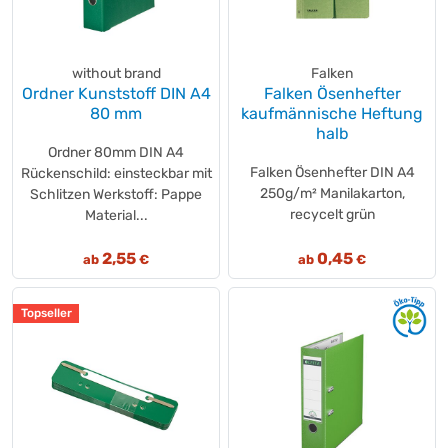
without brand
Falken
Ordner Kunststoff DIN A4
Falken Ösenhefter
80 mm
kaufmännische Heftung
halb
Ordner 80mm DIN A4
Falken Ösenhefter DIN A4
Rückenschild: einsteckbar mit
250g/m² Manilakarton,
Schlitzen Werkstoff: Pappe
recycelt grün
Material...
2,55
0,45
ab
€
ab
€
Topseller