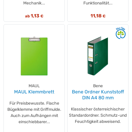
Mechanik...
Funktionalität...
1,13
11,18
ab
€
€
MAUL
Bene
MAUL Klemmbrett
Bene Ordner Kunststoff
DIN A4 80 mm
Für Preisbewusste. Flache
Klassischer österreichischer
Bügelklemme mit Griffmulde.
Standardordner. Schmutz-und
Auch zum Aufhängen mit
Feuchtigkeit abweisend.
einschiebbarer...