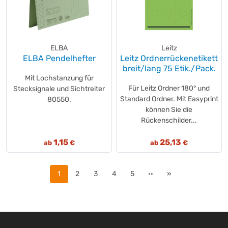
ELBA
Leitz
ELBA Pendelhefter
Leitz Ordnerrückenetikett
breit/lang 75 Etik./Pack.
Mit Lochstanzung für
Für Leitz Ordner 180° und
Stecksignale und Sichtreiter
Standard Ordner. Mit Easyprint
80550.
können Sie die
Rückenschilder...
1,15
25,13
ab
€
ab
€
1
2
3
4
5
··
»