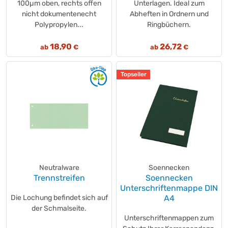
100µm oben, rechts offen
Unterlagen. Ideal zum
nicht dokumentenecht
Abheften in Ordnern und
Polypropylen...
Ringbüchern.
18,90
26,72
ab
€
ab
€
Topseller
Neutralware
Soennecken
Trennstreifen
Soennecken
Unterschriftenmappe DIN
Die Lochung befindet sich auf
A4
der Schmalseite.
Unterschriftenmappen zum