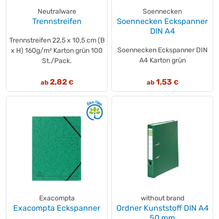
Neutralware
Soennecken
Trennstreifen
Soennecken Eckspanner
DIN A4
Trennstreifen 22,5 x 10,5 cm (B
Soennecken Eckspanner DIN
x H) 160g/m² Karton grün 100
A4 Karton grün
St./Pack.
2,82
1,53
ab
€
ab
€
Exacompta
without brand
Exacompta Eckspanner
Ordner Kunststoff DIN A4
50 mm