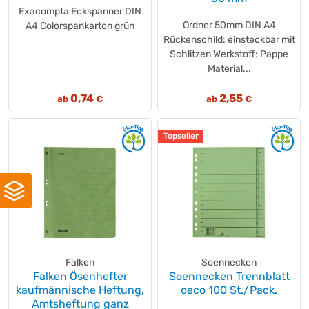
Exacompta Eckspanner DIN
Ordner 50mm DIN A4
A4 Colorspankarton grün
Rückenschild: einsteckbar mit
Schlitzen Werkstoff: Pappe
Material...
0,74
2,55
ab
€
ab
€
Topseller
Falken
Soennecken
Falken Ösenhefter
Soennecken Trennblatt
kaufmännische Heftung,
oeco 100 St./Pack.
Amtsheftung ganz