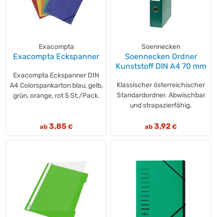
Exacompta
Soennecken
Exacompta Eckspanner
Soennecken Ordner
Kunststoff DIN A4 70 mm
Exacompta Eckspanner DIN
Klassischer österreichischer
A4 Colorspankarton blau, gelb,
Standardordner. Abwischbar
grün, orange, rot 5 St./Pack.
und strapazierfähig.
3,85
3,92
ab
€
ab
€