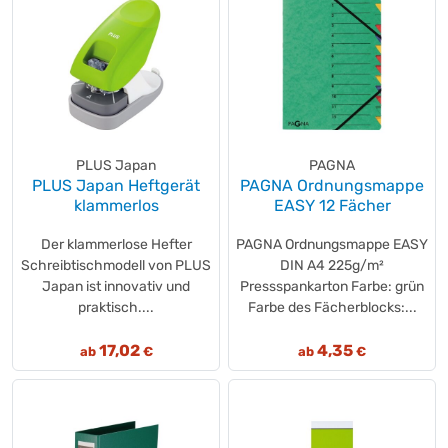
PLUS Japan
PAGNA
PLUS Japan Heftgerät
PAGNA Ordnungsmappe
klammerlos
EASY 12 Fächer
Der klammerlose Hefter
PAGNA Ordnungsmappe EASY
Schreibtischmodell von PLUS
DIN A4 225g/m²
Japan ist innovativ und
Pressspankarton Farbe: grün
praktisch....
Farbe des Fächerblocks:...
17,02
4,35
ab
€
ab
€