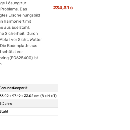
ige Lösung zur
234,31
€
 Problems. Das
gtes Erscheinungsbild
n harmoniert mit
he aus Edelstahl.
he Sicherheit. Durch
Abfall vor Sicht, Wetter
 Die Bodenplatte aus
d schützt vor
tsring (FG628400) ist
h.
GroundsKeeper®
33,02 x 97,49 x 33,02 cm (B x H x T)
5 Jahre
Stahl
Stahl, verzinkt
schwarz