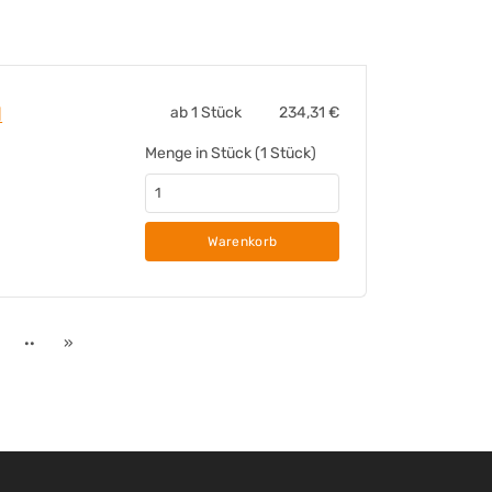
Standascher GroundsKeeper®
d
ab 1 Stück
234,31
€
Menge in Stück (1 Stück)
Warenkorb
··
»