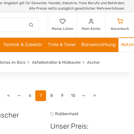
r Angebot gilt für Gewerbe, Handel, Industrie, freie Berufe und Behörden.
Alle Preise netto zuzüglich gesetzlicher Mehrwertsteuer.
Meine Listen
Mein Konto
Warenkorb
Technik & Zubehör
Tinte & Toner
Büroeinrichtung
Nützl
liches im Büro
Abfallbehälter & Müllbeutel
Ascher
«
··
6
7
8
9
10
··
»
scher
Rubbermaid
Unser Preis: