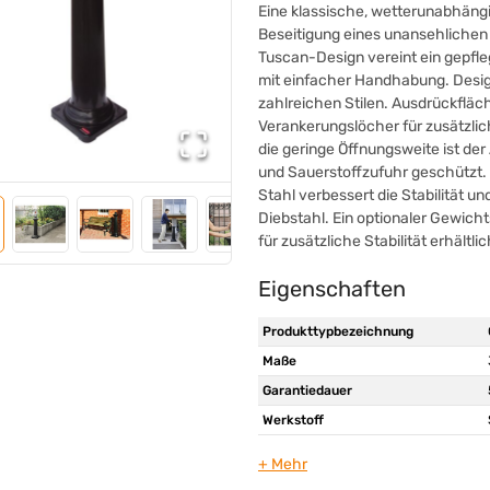
Eine klassische, wetterunabhäng
Beseitigung eines unansehlichen
Tuscan-Design vereint ein gepfle
mit einfacher Handhabung. Desig
zahlreichen Stilen. Ausdrückfläc
Verankerungslöcher für zusätzlic
die geringe Öffnungsweite ist der 
und Sauerstoffzufuhr geschützt.
Stahl verbessert die Stabilität un
Diebstahl. Ein optionaler Gewich
für zusätzliche Stabilität erhältlic
Eigenschaften
Produkttypbezeichnung
Maße
Garantiedauer
Werkstoff
Werkstoff des Aschers
Farbe