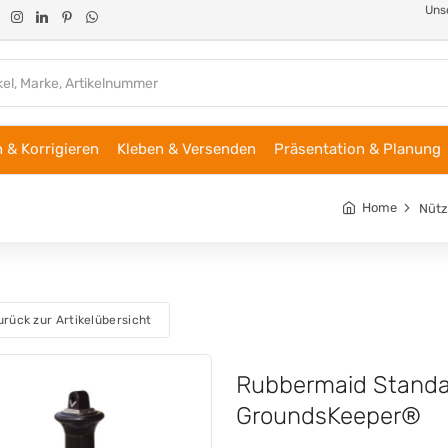
Unse
 & Korrigieren
Kleben & Versenden
Präsentation & Planung
Home
Nütz
urück zur Artikelübersicht
Rubbermaid Standa
GroundsKeeper®