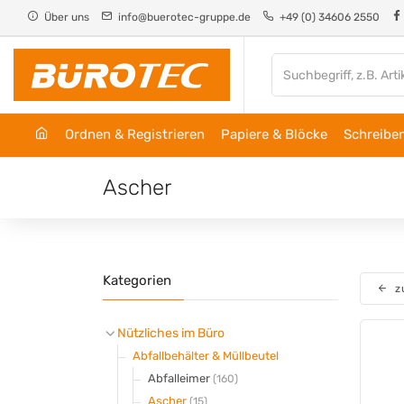
Cookie-Einstellungen
Über uns
info@buerotec-gruppe.de
+49 (0) 34606 2550
Ordnen & Registrieren
Papiere & Blöcke
Schreiben
Ascher
Kategorien
z
Nützliches im Büro
Abfallbehälter & Müllbeutel
Abfalleimer
(160)
Ascher
(15)