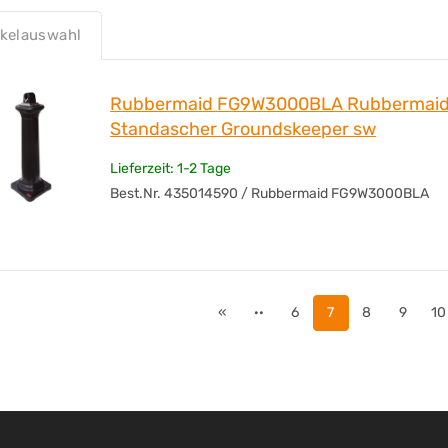
Werbliche Produkttypbezeichnung
ikelauswahl
Rubbermaid FG9W3000BLA Rubbermai
Standascher Groundskeeper sw
Lieferzeit: 1-2 Tage
Best.Nr. 435014590 / Rubbermaid FG9W3000BLA
«
··
6
7
8
9
10